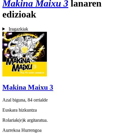
Makina Maixu 3
lanaren
edizioak
Iragazkiak
Makina Maixu 3
Azal biguna, 84 orrialde
Euskara hizkuntza
Rolariak(e)k argitaratua.
Aurrekoa
Hurrengoa