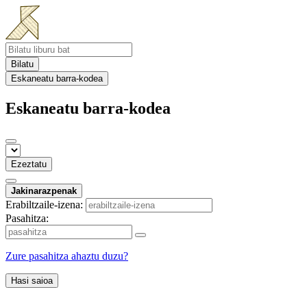
Bilatu
Eskaneatu barra-kodea
Eskaneatu barra-kodea
Ezeztatu
Jakinarazpenak
Erabiltzaile-izena:
Pasahitza:
Zure pasahitza ahaztu duzu?
Hasi saioa