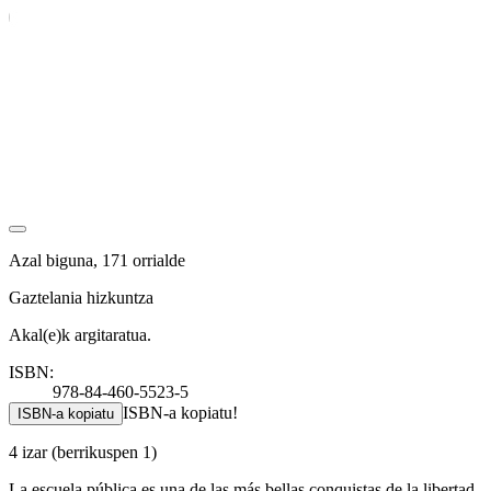
Azal biguna, 171 orrialde
Gaztelania hizkuntza
Akal(e)k argitaratua.
ISBN:
978-84-460-5523-5
ISBN-a kopiatu!
ISBN-a kopiatu
4 izar
(berrikuspen 1)
La escuela pública es una de las más bellas conquistas de la libertad,