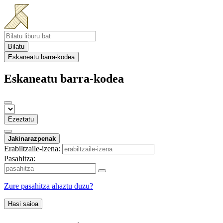
Bilatu
Eskaneatu barra-kodea
Eskaneatu barra-kodea
Ezeztatu
Jakinarazpenak
Erabiltzaile-izena:
Pasahitza:
Zure pasahitza ahaztu duzu?
Hasi saioa