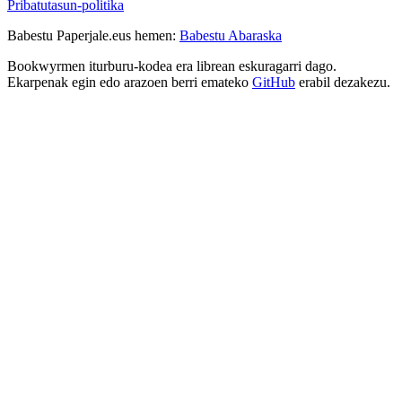
Pribatutasun-politika
Babestu Paperjale.eus hemen:
Babestu Abaraska
Bookwyrmen iturburu-kodea era librean eskuragarri dago.
Ekarpenak egin edo arazoen berri emateko
GitHub
erabil dezakezu.