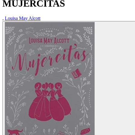
MUJERCITAS
,
Louisa May Alcott