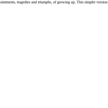
pointments, tragedies and triumphs, of growing up. This simpler version 