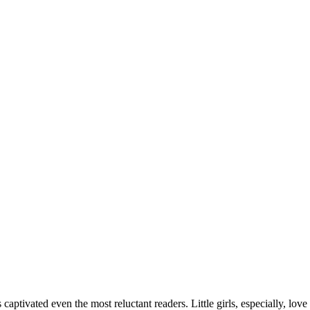
captivated even the most reluctant readers. Little girls, especially, lo