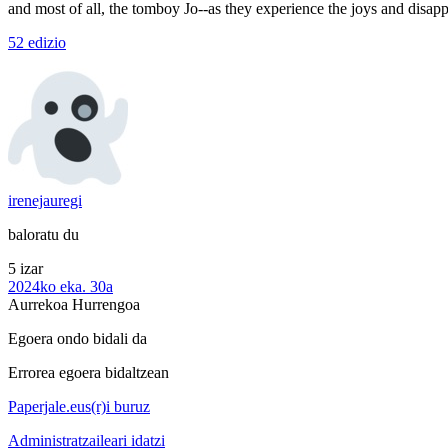
and most of all, the tomboy Jo--as they experience the joys and disap
52 edizio
irenejauregi
baloratu du
5 izar
2024ko eka. 30a
Aurrekoa
Hurrengoa
Egoera ondo bidali da
Errorea egoera bidaltzean
Paperjale.eus(r)i buruz
Administratzaileari idatzi