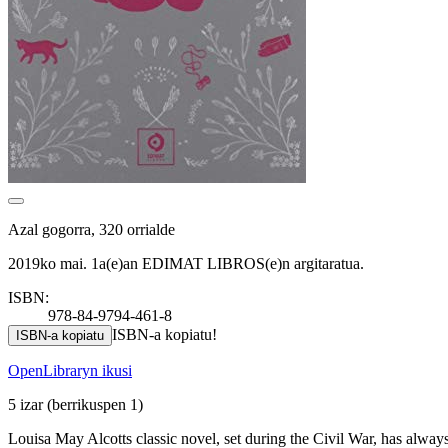
Azal gogorra, 320 orrialde
2019ko mai. 1a(e)an EDIMAT LIBROS(e)n argitaratua.
ISBN:
978-84-9794-461-8
ISBN-a kopiatu!
ISBN-a kopiatu
OpenLibraryn ikusi
5 izar
(berrikuspen 1)
Louisa May Alcotts classic novel, set during the Civil War, has always 