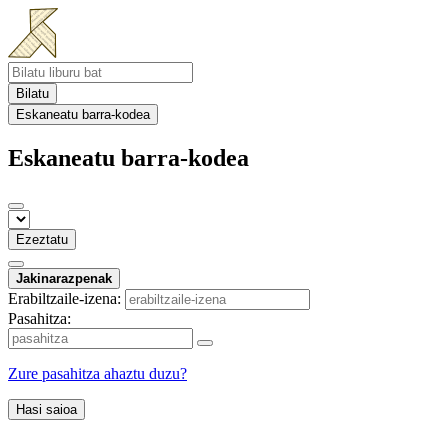
Bilatu
Eskaneatu barra-kodea
Eskaneatu barra-kodea
Ezeztatu
Jakinarazpenak
Erabiltzaile-izena:
Pasahitza:
Zure pasahitza ahaztu duzu?
Hasi saioa