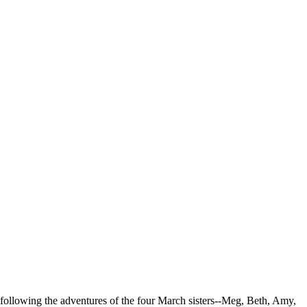
ve following the adventures of the four March sisters--Meg, Beth, Amy,