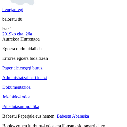
irenejauregi
baloratu du
izar 1
2019ko eka. 26a
Aurrekoa
Hurrengoa
Egoera ondo bidali da
Errorea egoera bidaltzean
Paperjale.eus(r)i buruz
Administratzaileari idatzi
Dokumentazioa
Jokabide-kodea
Pribatutasun-politika
Babestu Paperjale.eus hemen:
Babestu Abaraska
Bookwyrmen iturburu-kodea era librean eskuragarri dago.