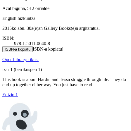
Azal biguna, 512 orrialde
English hizkuntza
2015ko abu. 30a(e)an Gallery Books(e)n argitaratua.
ISBN:
978-1-5011-0640-8
ISBN-a kopiatu!
ISBN-a kopiatu
OpenLibraryn ikusi
izar 1
(berrikuspen 1)
This book is about Hardin and Tessa struggle through life. They do
end up together either way. You just have to read.
Edizio 1