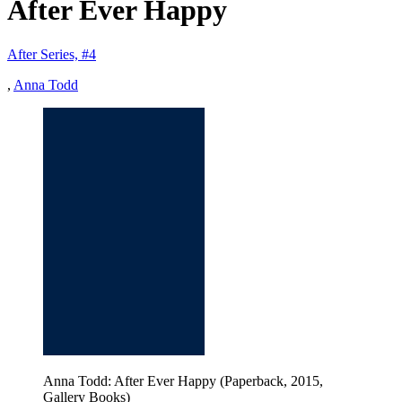
After Ever Happy
After Series, #4
,
Anna Todd
Anna Todd: After Ever Happy (Paperback, 2015,
Gallery Books)