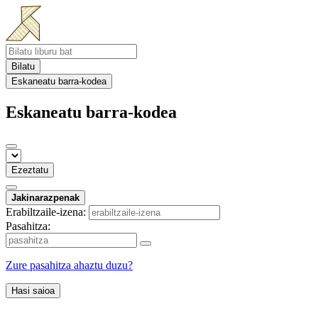
Bilatu
Eskaneatu barra-kodea
Eskaneatu barra-kodea
Ezeztatu
Jakinarazpenak
Erabiltzaile-izena:
Pasahitza:
Zure pasahitza ahaztu duzu?
Hasi saioa