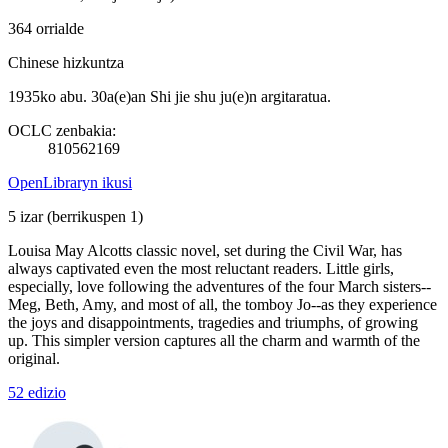
364 orrialde
Chinese hizkuntza
1935ko abu. 30a(e)an Shi jie shu ju(e)n argitaratua.
OCLC zenbakia:
810562169
OpenLibraryn ikusi
5 izar
(berrikuspen 1)
Louisa May Alcotts classic novel, set during the Civil War, has
always captivated even the most reluctant readers. Little girls,
especially, love following the adventures of the four March sisters--
Meg, Beth, Amy, and most of all, the tomboy Jo--as they experience
the joys and disappointments, tragedies and triumphs, of growing
up. This simpler version captures all the charm and warmth of the
original.
52 edizio