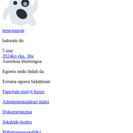
irenejauregi
baloratu du
5 izar
2024ko eka. 30a
Aurrekoa
Hurrengoa
Egoera ondo bidali da
Errorea egoera bidaltzean
Paperjale.eus(r)i buruz
Administratzaileari idatzi
Dokumentazioa
Jokabide-kodea
Pribatutasun-politika