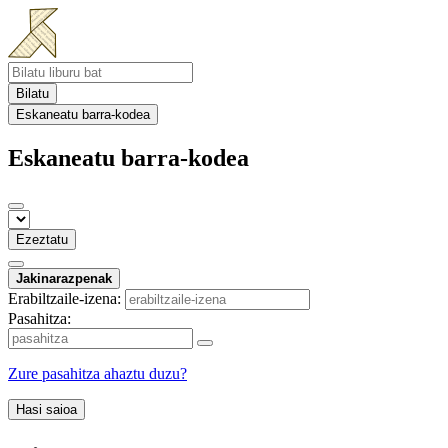
Bilatu
Eskaneatu barra-kodea
Eskaneatu barra-kodea
Ezeztatu
Jakinarazpenak
Erabiltzaile-izena:
Pasahitza:
Zure pasahitza ahaztu duzu?
Hasi saioa