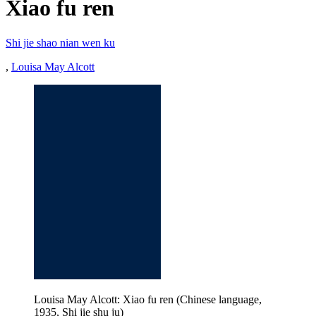
Xiao fu ren
Shi jie shao nian wen ku
,
Louisa May Alcott
Louisa May Alcott: Xiao fu ren (Chinese language,
1935, Shi jie shu ju)