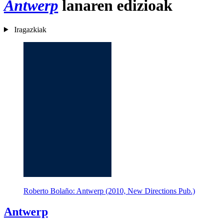
Antwerp
lanaren edizioak
Iragazkiak
Roberto Bolaño: Antwerp (2010, New Directions Pub.)
Antwerp