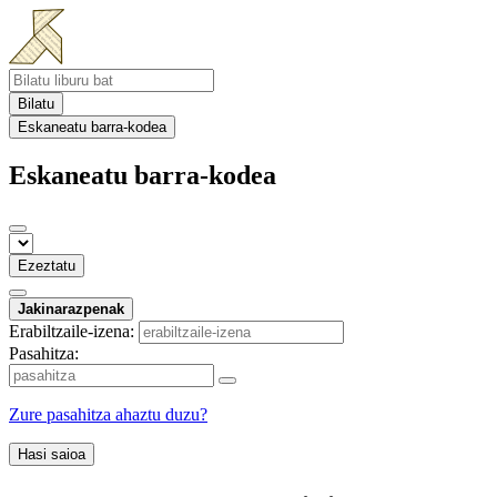
Bilatu
Eskaneatu barra-kodea
Eskaneatu barra-kodea
Ezeztatu
Jakinarazpenak
Erabiltzaile-izena:
Pasahitza:
Zure pasahitza ahaztu duzu?
Hasi saioa