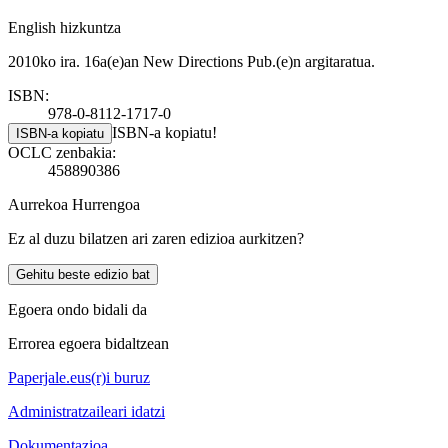
English hizkuntza
2010ko ira. 16a(e)an New Directions Pub.(e)n argitaratua.
ISBN:
978-0-8112-1717-0
ISBN-a kopiatu!
ISBN-a kopiatu
OCLC zenbakia:
458890386
Aurrekoa
Hurrengoa
Ez al duzu bilatzen ari zaren edizioa aurkitzen?
Gehitu beste edizio bat
Egoera ondo bidali da
Errorea egoera bidaltzean
Paperjale.eus(r)i buruz
Administratzaileari idatzi
Dokumentazioa