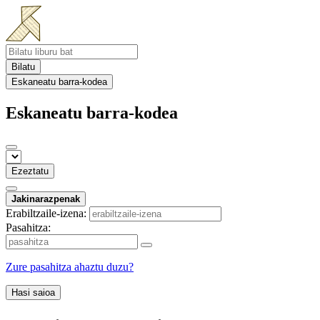
Bilatu
Eskaneatu barra-kodea
Eskaneatu barra-kodea
Ezeztatu
Jakinarazpenak
Erabiltzaile-izena:
Pasahitza:
Zure pasahitza ahaztu duzu?
Hasi saioa