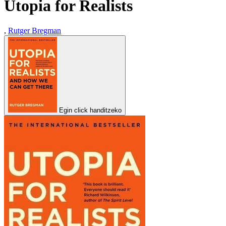
Utopia for Realists
,
Rutger Bregman
Egin click handitzeko