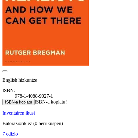
English hizkuntza
ISBN:
978-1-4088-9027-1
ISBN-a kopiatu!
ISBN-a kopiatu
Inventairen ikusi
Baloraziorik ez
(0 berrikuspen)
7 edizio