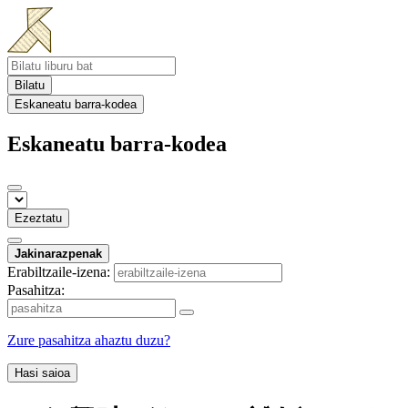
Bilatu
Eskaneatu barra-kodea
Eskaneatu barra-kodea
Ezeztatu
Jakinarazpenak
Erabiltzaile-izena:
Pasahitza:
Zure pasahitza ahaztu duzu?
Hasi saioa