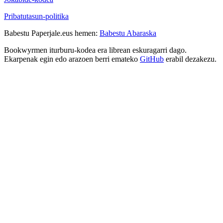
Pribatutasun-politika
Babestu Paperjale.eus hemen:
Babestu Abaraska
Bookwyrmen iturburu-kodea era librean eskuragarri dago.
Ekarpenak egin edo arazoen berri emateko
GitHub
erabil dezakezu.