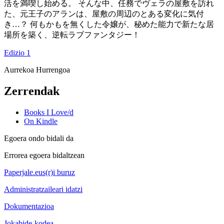
活を満喫し始める。 そんな中、任務でヴェラの屋敷を訪れ
た、元王子のアランは、屋敷の周辺のとある変化に気付
き…？ 何もかもを無くした令嬢が、秘めた能力で新たな居
場所を築く、逆転ラブファンタジー！
Edizio 1
Aurrekoa
Hurrengoa
Zerrendak
Books I Love/d
On Kindle
Egoera ondo bidali da
Errorea egoera bidaltzean
Paperjale.eus(r)i buruz
Administratzaileari idatzi
Dokumentazioa
Jokabide-kodea