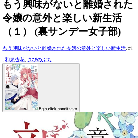
もう興味がないと離婚された
令嬢の意外と楽しい新生活
（１） (裏サンデー女子部)
もう興味がないと離婚された令嬢の意外と楽しい新生活
, #
1
,
和泉杏花
,
さびのぶち
Egin click handitzeko