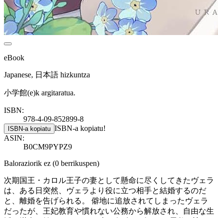
eBook
Japanese, 日本語 hizkuntza
小学館(e)k argitaratua.
ISBN:
978-4-09-852899-8
ISBN-a kopiatu!
ISBN-a kopiatu
ASIN:
B0CM9PYPZ9
Baloraziorik ez
(0 berrikuspen)
次期国王・カロル王子の妻として懸命に尽くしてきたヴェラ
は、ある日突然、ヴェラより役に立つ相手と結婚するのだ
と、離婚を告げられる。 僻地に追放されてしまったヴェラ
だったが、王妃教育や慣れない公務から解放され、自由な生