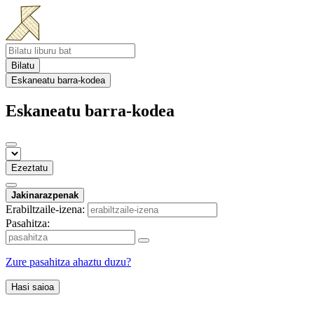
Bilatu
Eskaneatu barra-kodea
Eskaneatu barra-kodea
Ezeztatu
Jakinarazpenak
Erabiltzaile-izena:
Pasahitza:
Zure pasahitza ahaztu duzu?
Hasi saioa