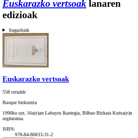
Euskarazko vertsoak
lanaren
edizioak
Iragazkiak
Euskarazko vertsoak
558 orrialde
Basque hizkuntza
1990ko uzt. 16a(e)an Labayru Ikastegia, Bilbao Bizkaia Kutxa(e)n
argitaratua.
ISBN:
978-84-86833-31-2