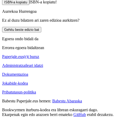
ISBN-a kopiatu!
ISBN-a kopiatu
Aurrekoa
Hurrengoa
Ez al duzu bilatzen ari zaren edizioa aurkitzen?
Gehitu beste edizio bat
Egoera ondo bidali da
Errorea egoera bidaltzean
Paperjale.eus(r)i buruz
Administratzaileari idatzi
Dokumentazioa
Jokabide-kodea
Pribatutasun-politika
Babestu Paperjale.eus hemen:
Babestu Abaraska
Bookwyrmen iturburu-kodea era librean eskuragarri dago.
Ekarpenak egin edo arazoen berri emateko
GitHub
erabil dezakezu.