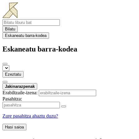
Bilatu
Eskaneatu barra-kodea
Eskaneatu barra-kodea
Ezeztatu
Jakinarazpenak
Erabiltzaile-izena:
Pasahitza:
Zure pasahitza ahaztu duzu?
Hasi saioa