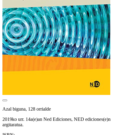
Azal biguna, 128 orrialde
2019ko urr. 14a(e)an Ned Ediciones, NED ediciones(e)n
argitaratua.
ISBN: