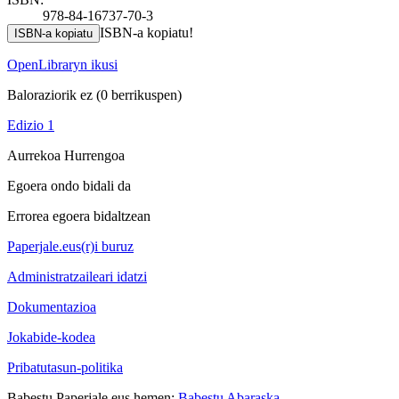
978-84-16737-70-3
ISBN-a kopiatu!
ISBN-a kopiatu
OpenLibraryn ikusi
Baloraziorik ez
(0 berrikuspen)
Edizio 1
Aurrekoa
Hurrengoa
Egoera ondo bidali da
Errorea egoera bidaltzean
Paperjale.eus(r)i buruz
Administratzaileari idatzi
Dokumentazioa
Jokabide-kodea
Pribatutasun-politika
Babestu Paperjale.eus hemen:
Babestu Abaraska