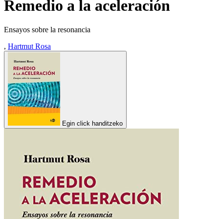
Remedio a la aceleración
Ensayos sobre la resonancia
,
Hartmut Rosa
Egin click handitzeko