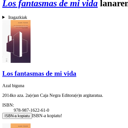
Los fantasmas de mi vida
lanaren
Iragazkiak
Los fantasmas de mi vida
Azal biguna
2014ko aza. 2a(e)an Caja Negra Editora(e)n argitaratua.
ISBN:
978-987-1622-61-0
ISBN-a kopiatu!
ISBN-a kopiatu