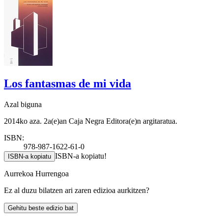
Los fantasmas de mi vida
Azal biguna
2014ko aza. 2a(e)an Caja Negra Editora(e)n argitaratua.
ISBN:
978-987-1622-61-0
ISBN-a kopiatu!
ISBN-a kopiatu
Aurrekoa
Hurrengoa
Ez al duzu bilatzen ari zaren edizioa aurkitzen?
Gehitu beste edizio bat