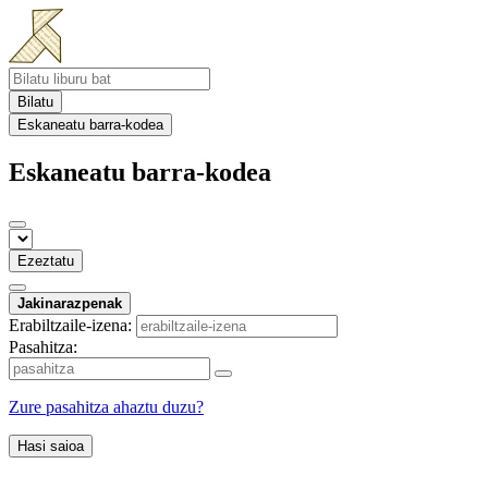
Bilatu
Eskaneatu barra-kodea
Eskaneatu barra-kodea
Ezeztatu
Jakinarazpenak
Erabiltzaile-izena:
Pasahitza:
Zure pasahitza ahaztu duzu?
Hasi saioa