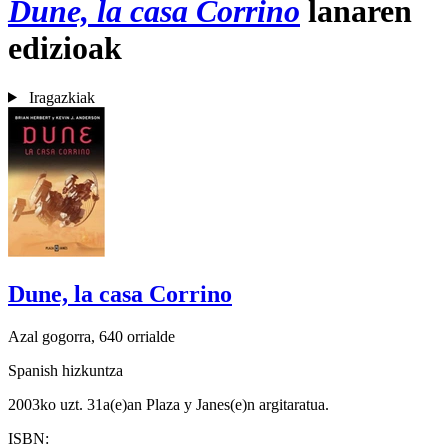
Dune, la casa Corrino
lanaren
edizioak
Iragazkiak
Dune, la casa Corrino
Azal gogorra, 640 orrialde
Spanish hizkuntza
2003ko uzt. 31a(e)an Plaza y Janes(e)n argitaratua.
ISBN: