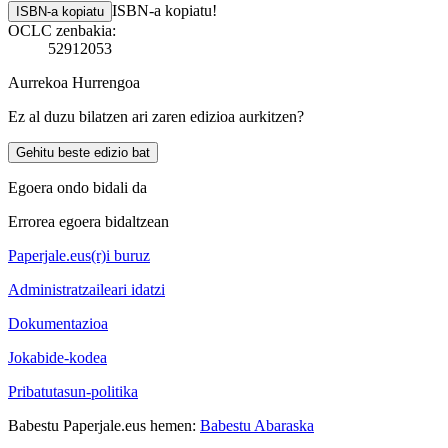
ISBN-a kopiatu!
ISBN-a kopiatu
OCLC zenbakia:
52912053
Aurrekoa
Hurrengoa
Ez al duzu bilatzen ari zaren edizioa aurkitzen?
Gehitu beste edizio bat
Egoera ondo bidali da
Errorea egoera bidaltzean
Paperjale.eus(r)i buruz
Administratzaileari idatzi
Dokumentazioa
Jokabide-kodea
Pribatutasun-politika
Babestu Paperjale.eus hemen:
Babestu Abaraska