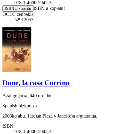
978-1-4000-5942-3
ISBN-a kopiatu!
ISBN-a kopiatu
OCLC zenbakia:
52912053
Dune, la casa Corrino
Azal gogorra, 640 orrialde
Spanish hizkuntza
2003ko abu. 1a(e)an Plaza y Janes(e)n argitaratua.
ISBN:
978-1-4000-5942-3