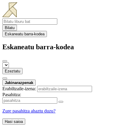
Bilatu
Eskaneatu barra-kodea
Eskaneatu barra-kodea
Ezeztatu
Jakinarazpenak
Erabiltzaile-izena:
Pasahitza:
Zure pasahitza ahaztu duzu?
Hasi saioa