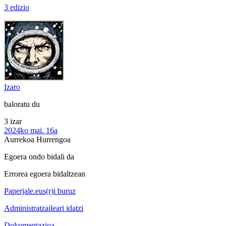
3 edizio
Izaro
baloratu du
3 izar
2024ko mai. 16a
Aurrekoa
Hurrengoa
Egoera ondo bidali da
Errorea egoera bidaltzean
Paperjale.eus(r)i buruz
Administratzaileari idatzi
Dokumentazioa