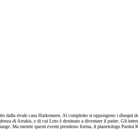
dito dalla rivale casa Harkonnen. Al complotto si oppongono i disegni d
enza di Arrakis, e di cui Leto è destinato a diventare il padre. Gli inte
 melange. Ma mentre questi eventi prendono forma, il planetologo Pardot