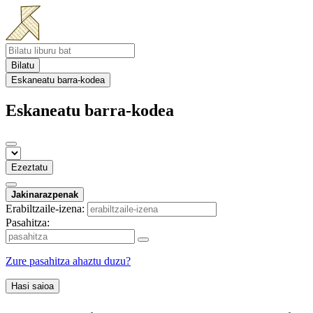
Bilatu
Eskaneatu barra-kodea
Eskaneatu barra-kodea
Ezeztatu
Jakinarazpenak
Erabiltzaile-izena:
Pasahitza:
Zure pasahitza ahaztu duzu?
Hasi saioa