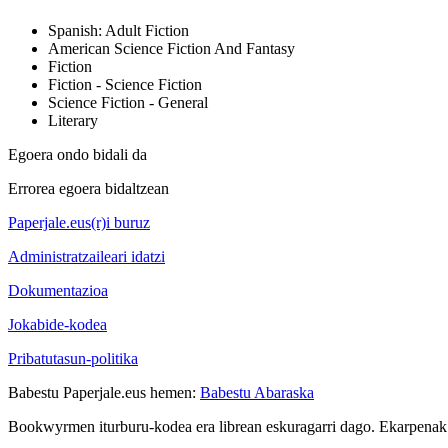
Spanish: Adult Fiction
American Science Fiction And Fantasy
Fiction
Fiction - Science Fiction
Science Fiction - General
Literary
Egoera ondo bidali da
Errorea egoera bidaltzean
Paperjale.eus(r)i buruz
Administratzaileari idatzi
Dokumentazioa
Jokabide-kodea
Pribatutasun-politika
Babestu Paperjale.eus hemen:
Babestu Abaraska
Bookwyrmen iturburu-kodea era librean eskuragarri dago. Ekarpenak