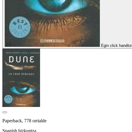
Egin click handit
Paperback, 778 orrialde
Spanish hizkuntza