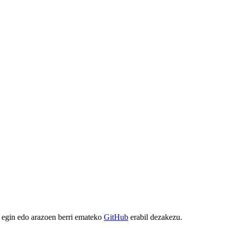
 egin edo arazoen berri emateko
GitHub
erabil dezakezu.