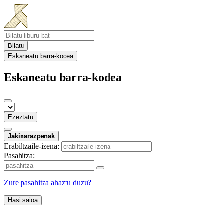
Bilatu
Eskaneatu barra-kodea
Eskaneatu barra-kodea
Ezeztatu
Jakinarazpenak
Erabiltzaile-izena:
Pasahitza:
Zure pasahitza ahaztu duzu?
Hasi saioa