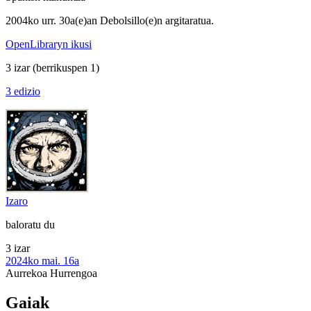
2004ko urr. 30a(e)an Debolsillo(e)n argitaratua.
OpenLibraryn ikusi
3 izar
(berrikuspen 1)
3 edizio
Izaro
baloratu du
3 izar
2024ko mai. 16a
Aurrekoa
Hurrengoa
Gaiak