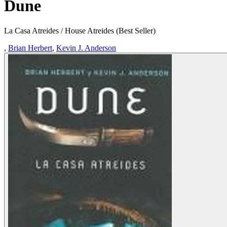
Dune
La Casa Atreides / House Atreides (Best Seller)
,
Brian Herbert
,
Kevin J. Anderson