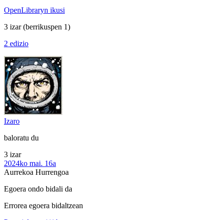
OpenLibraryn ikusi
3 izar
(berrikuspen 1)
2 edizio
Izaro
baloratu du
3 izar
2024ko mai. 16a
Aurrekoa
Hurrengoa
Egoera ondo bidali da
Errorea egoera bidaltzean