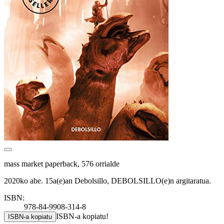
mass market paperback, 576 orrialde
2020ko abe. 15a(e)an Debolsillo, DEBOLSILLO(e)n argitaratua.
ISBN:
978-84-9908-314-8
ISBN-a kopiatu!
ISBN-a kopiatu