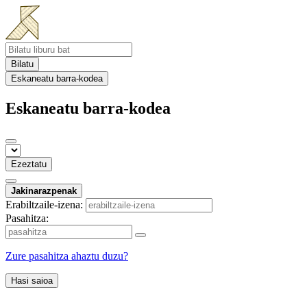
Bilatu
Eskaneatu barra-kodea
Eskaneatu barra-kodea
Ezeztatu
Jakinarazpenak
Erabiltzaile-izena:
Pasahitza:
Zure pasahitza ahaztu duzu?
Hasi saioa