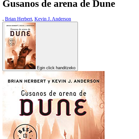
Gusanos de arena de Dune
,
Brian Herbert
,
Kevin J. Anderson
Egin click handitzeko