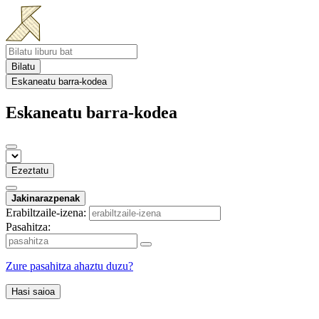
Bilatu
Eskaneatu barra-kodea
Eskaneatu barra-kodea
Ezeztatu
Jakinarazpenak
Erabiltzaile-izena:
Pasahitza:
Zure pasahitza ahaztu duzu?
Hasi saioa