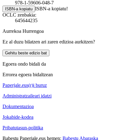
978-1-59606-048-7
ISBN-a kopiatu!
ISBN-a kopiatu
OCLC zenbakia:
645644235
Aurrekoa
Hurrengoa
Ez al duzu bilatzen ari zaren edizioa aurkitzen?
Gehitu beste edizio bat
Egoera ondo bidali da
Errorea egoera bidaltzean
Paperjale.eus(r)i buruz
Administratzaileari idatzi
Dokumentazioa
Jokabide-kodea
Pribatutasun-politika
Babestu Paperjale.eus hemen:
Babestu Abaraska