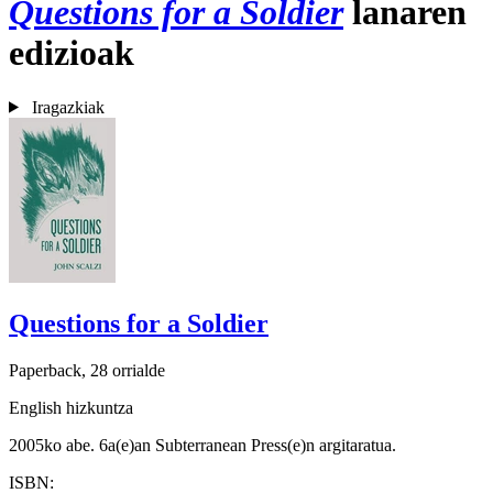
Questions for a Soldier
lanaren
edizioak
Iragazkiak
Questions for a Soldier
Paperback, 28 orrialde
English hizkuntza
2005ko abe. 6a(e)an Subterranean Press(e)n argitaratua.
ISBN: