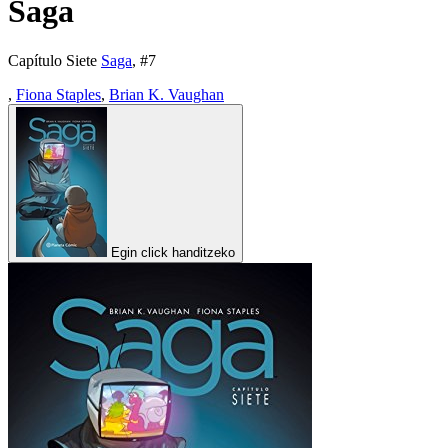
Saga
Capítulo Siete
Saga
, #
7
,
Fiona Staples
,
Brian K. Vaughan
Egin click handitzeko