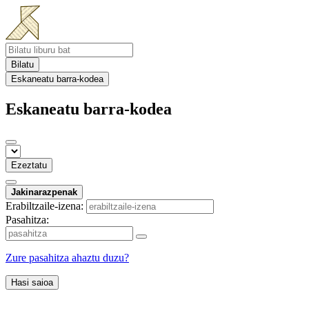
Bilatu
Eskaneatu barra-kodea
Eskaneatu barra-kodea
Ezeztatu
Jakinarazpenak
Erabiltzaile-izena:
Pasahitza:
Zure pasahitza ahaztu duzu?
Hasi saioa