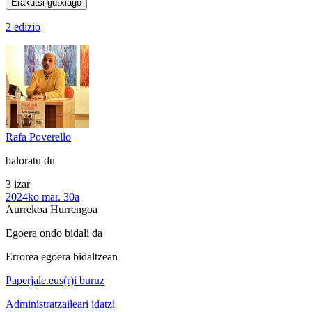
Erakutsi gutxiago
2 edizio
Rafa Poverello
baloratu du
3 izar
2024ko mar. 30a
Aurrekoa
Hurrengoa
Egoera ondo bidali da
Errorea egoera bidaltzean
Paperjale.eus(r)i buruz
Administratzaileari idatzi