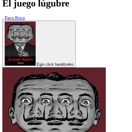
El juego lúgubre
,
Paco Roca
Egin click handitzeko