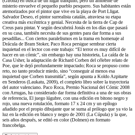
(Girona) en busca de un lugar tranquilo, pero un ambiente de
misterio envuelve el pequeño pueblo pesquero. Sus habitantes están
atemorizados por el pintor que vive en la playa de Port Lligat.
Salvador Deseo, el pintor surrealista catalán, atraviesa su etapa
creativa más excéntrica y genial. Necesita de la tierra de Cap de
Creus para pintar. Y según descubrirá Jonás en los días que pasará
en su casa, también necesita de sus gentes para dar forma a sus
pesadillas... Con ciertos paralelismos en la trama en homenaje al
Drácula de Bram Stoker, Paco Roca persigue sembrar cierta
inquietud en el lector con este trabajo: “El terror es muy difícil de
hacer en un cómic”, sin embargo hay una historieta, La caída de la
Casa Usher, la adaptación de Richard Corben del célebre relato de
Poe, que le dejó profundamente impactado; Roca se propuso como
reto, no tanto producir miedo, sino “conseguir al menos esa
inquietud que Corben transmitía”, según apunta a Koldo Azpitarte
en Senderos (Laukatu, 2009), el completo libro sobre la trayectoria
del autor valenciano. Paco Roca, Premio Nacional del Cómic 2008
con Arrugas, ha considerado dar forma definitiva a una de sus obras
de referencia, El juego lúgubre, con una edición en bitono negro y
rojo, una nueva rotulación, formato 17 x 24 cm y un epílogo
añadido por el propio dibujante que se suma al prólogo que ya vio la
luz en la edición en blanco y negro de 2001 (La Cúpula) y la que,
seis años después, se editó en color (Dolmen) en formato
francobelga.