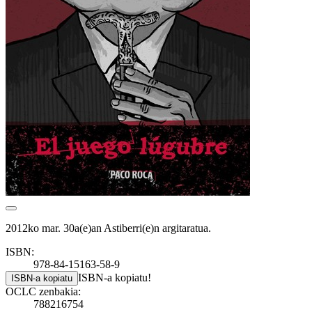
2012ko mar. 30a(e)an Astiberri(e)n argitaratua.
ISBN:
978-84-15163-58-9
ISBN-a kopiatu!
ISBN-a kopiatu
OCLC zenbakia:
788216754