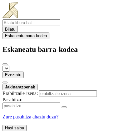
Bilatu
Eskaneatu barra-kodea
Eskaneatu barra-kodea
Ezeztatu
Jakinarazpenak
Erabiltzaile-izena:
Pasahitza:
Zure pasahitza ahaztu duzu?
Hasi saioa