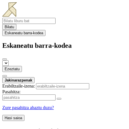
Bilatu
Eskaneatu barra-kodea
Eskaneatu barra-kodea
Ezeztatu
Jakinarazpenak
Erabiltzaile-izena:
Pasahitza:
Zure pasahitza ahaztu duzu?
Hasi saioa