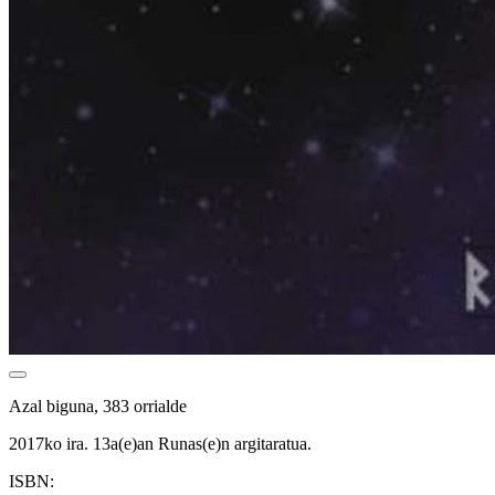
Azal biguna, 383 orrialde
2017ko ira. 13a(e)an Runas(e)n argitaratua.
ISBN: