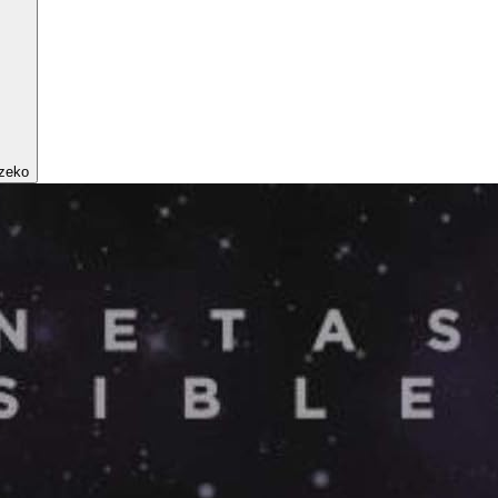
tzeko