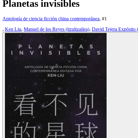
Planetas invisibles
Antología de ciencia ficción china contemporánea
, #
1
,
Ken Liu
,
Manuel de los Reyes (itzultzailea)
,
David Tejera Expósito (i