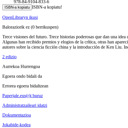
978-84-9104-833-6
ISBN-a kopiatu!
ISBN-a kopiatu
OpenLibraryn ikusi
Baloraziorik ez
(0 berrikuspen)
Trece visiones del futuro. Trece historias poderosas que dan una idea de
Algunas han recibido premios y elogios de la crítica, otras han apare
autores sobre la ciencia ficción china y la introducción de Ken Liu. 
2 edizio
Aurrekoa
Hurrengoa
Egoera ondo bidali da
Errorea egoera bidaltzean
Paperjale.eus(r)i buruz
Administratzaileari idatzi
Dokumentazioa
Jokabide-kodea