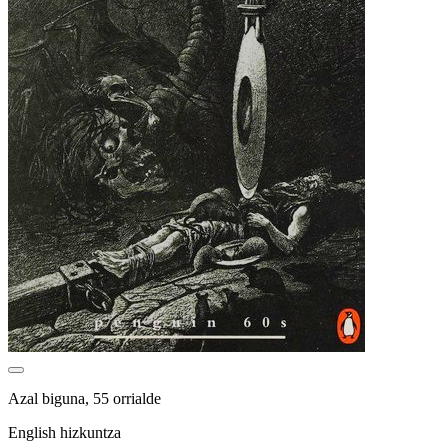
Azal biguna, 55 orrialde
English hizkuntza