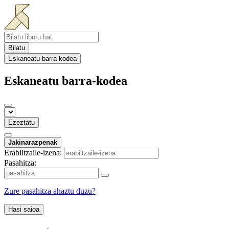
Bilatu
Eskaneatu barra-kodea
Eskaneatu barra-kodea
Ezeztatu
Jakinarazpenak
Erabiltzaile-izena:
Pasahitza:
Zure pasahitza ahaztu duzu?
Hasi saioa