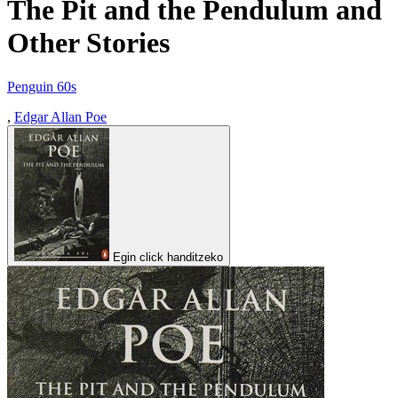
The Pit and the Pendulum and
Other Stories
Penguin 60s
,
Edgar Allan Poe
Egin click handitzeko