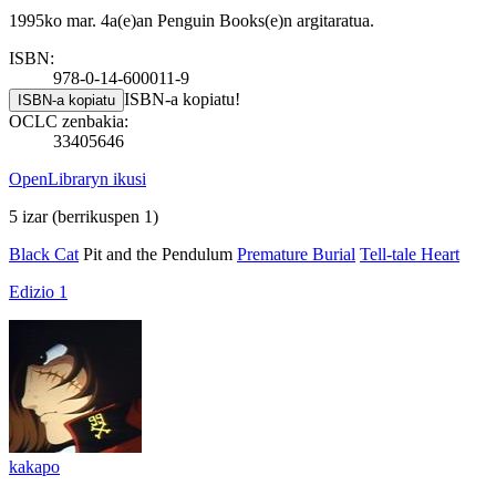
1995ko mar. 4a(e)an Penguin Books(e)n argitaratua.
ISBN:
978-0-14-600011-9
ISBN-a kopiatu!
ISBN-a kopiatu
OCLC zenbakia:
33405646
OpenLibraryn ikusi
5 izar
(berrikuspen 1)
Black Cat
Pit and the Pendulum
Premature Burial
Tell-tale Heart
Edizio 1
kakapo