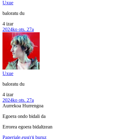
Uxue
baloratu du
4 izar
2024ko ots. 27a
Uxue
baloratu du
4 izar
2024ko ots. 27a
Aurrekoa
Hurrengoa
Egoera ondo bidali da
Errorea egoera bidaltzean
Paperjale.eus(r)i buruz