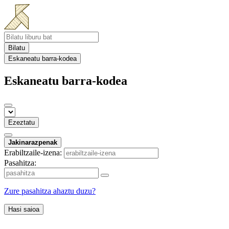
Bilatu
Eskaneatu barra-kodea
Eskaneatu barra-kodea
Ezeztatu
Jakinarazpenak
Erabiltzaile-izena:
Pasahitza:
Zure pasahitza ahaztu duzu?
Hasi saioa