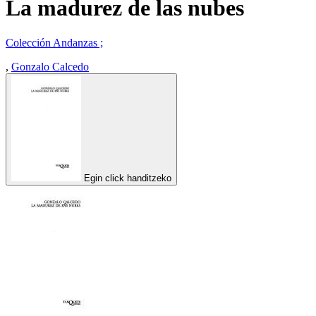
La madurez de las nubes
Colección Andanzas ;
,
Gonzalo Calcedo
Egin click handitzeko