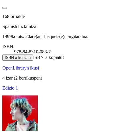
168 orrialde
Spanish hizkuntza
1999ko ots. 20a(e)an Tusquets(e)n argitaratua.
ISBN:
978-84-8310-083-7
ISBN-a kopiatu!
ISBN-a kopiatu
OpenLibraryn ikusi
4 izar
(2 berrikuspen)
Edizio 1