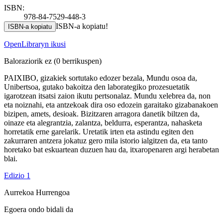
ISBN:
978-84-7529-448-3
ISBN-a kopiatu!
ISBN-a kopiatu
OpenLibraryn ikusi
Baloraziorik ez
(0 berrikuspen)
PAIXIBO, gizakiek sortutako edozer bezala, Mundu osoa da,
Unibertsoa, gutako bakoitza den laborategiko prozesuetatik
igarotzean itsatsi zaion ikutu pertsonalaz. Mundu xelebrea da, non
eta noiznahi, eta antzekoak dira oso edozein garaitako gizabanakoen
bizipen, amets, desioak. Bizitzaren arragora danetik biltzen da,
oinaze eta alegrantzia, zalantza, beldurra, esperantza, nahasketa
horretatik erne garelarik. Uretatik irten eta astindu egiten den
zakurraren antzera jokatuz gero mila istorio ialgitzen da, eta tanto
horetako bat eskuartean duzuen hau da, itxaropenaren argi herabetan
blai.
Edizio 1
Aurrekoa
Hurrengoa
Egoera ondo bidali da