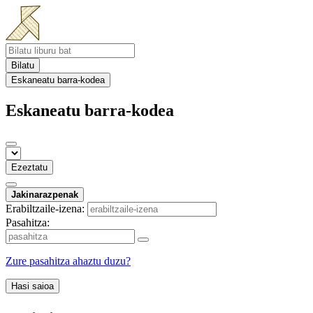
Bilatu
Eskaneatu barra-kodea
Eskaneatu barra-kodea
Ezeztatu
Jakinarazpenak
Erabiltzaile-izena:
Pasahitza:
Zure pasahitza ahaztu duzu?
Hasi saioa