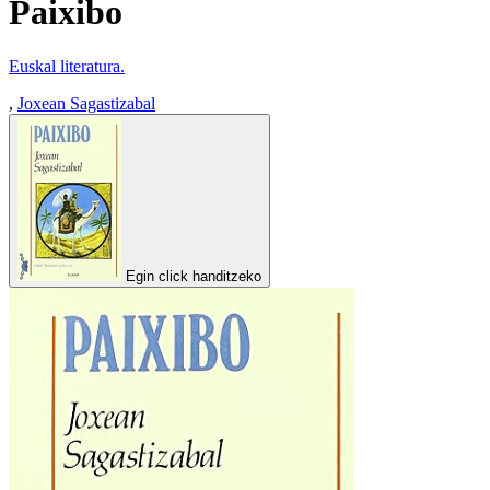
Paixibo
Euskal literatura.
,
Joxean Sagastizabal
Egin click handitzeko