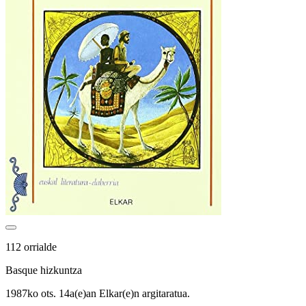
112 orrialde
Basque hizkuntza
1987ko ots. 14a(e)an Elkar(e)n argitaratua.