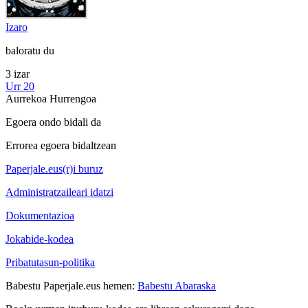
Izaro
baloratu du
3 izar
Urr 20
Aurrekoa
Hurrengoa
Egoera ondo bidali da
Errorea egoera bidaltzean
Paperjale.eus(r)i buruz
Administratzaileari idatzi
Dokumentazioa
Jokabide-kodea
Pribatutasun-politika
Babestu Paperjale.eus hemen:
Babestu Abaraska