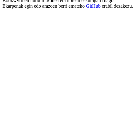
Bookwyrmen iturburu-kodea era librean eskuragarri dago.
Ekarpenak egin edo arazoen berri emateko
GitHub
erabil dezakezu.