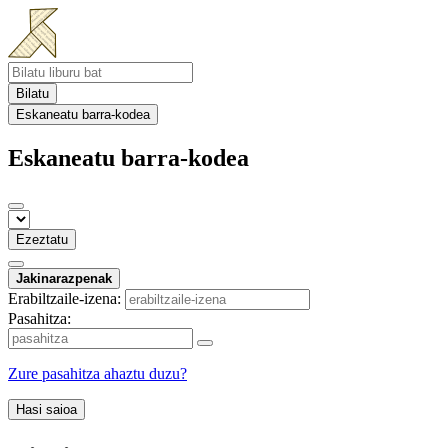
Bilatu
Eskaneatu barra-kodea
Eskaneatu barra-kodea
Ezeztatu
Jakinarazpenak
Erabiltzaile-izena:
Pasahitza:
Zure pasahitza ahaztu duzu?
Hasi saioa