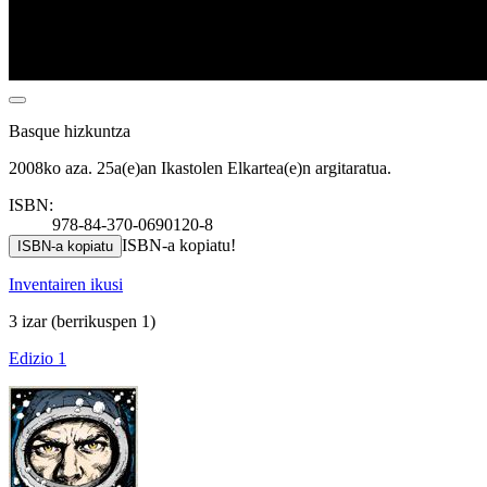
Basque hizkuntza
2008ko aza. 25a(e)an Ikastolen Elkartea(e)n argitaratua.
ISBN:
978-84-370-0690120-8
ISBN-a kopiatu!
ISBN-a kopiatu
Inventairen ikusi
3 izar
(berrikuspen 1)
Edizio 1