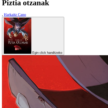
Piztia otzanak
,
Harkaitz Cano
Egin click handitzeko