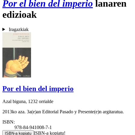
Por el bien del imperio
lanaren
edizioak
Iragazkiak
Por el bien del imperio
Azal biguna, 1232 orrialde
2013ko aza. 3a(e)an Editorial Pasado y Presente(e)n argitaratua.
ISBN:
978-84-941008-7-1
ISBN-a kopiatu!
ISBN-a kopiatu