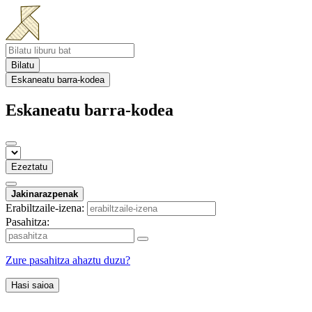
Bilatu
Eskaneatu barra-kodea
Eskaneatu barra-kodea
Ezeztatu
Jakinarazpenak
Erabiltzaile-izena:
Pasahitza:
Zure pasahitza ahaztu duzu?
Hasi saioa