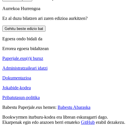
Aurrekoa
Hurrengoa
Ez al duzu bilatzen ari zaren edizioa aurkitzen?
Gehitu beste edizio bat
Egoera ondo bidali da
Errorea egoera bidaltzean
Paperjale.eus(r)i buruz
Administratzaileari idatzi
Dokumentazioa
Jokabide-kodea
Pribatutasun-politika
Babestu Paperjale.eus hemen:
Babestu Abaraska
Bookwyrmen iturburu-kodea era librean eskuragarri dago.
Ekarpenak egin edo arazoen berri emateko
GitHub
erabil dezakezu.