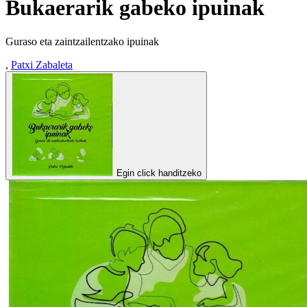
Bukaerarik gabeko ipuinak
Guraso eta zaintzailentzako ipuinak
,
Patxi Zabaleta
Egin click handitzeko