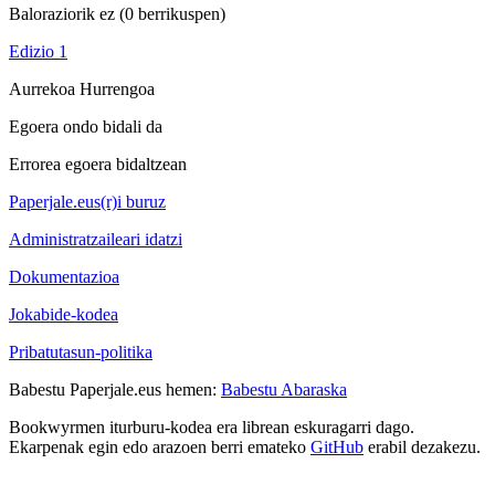
Baloraziorik ez
(0 berrikuspen)
Edizio 1
Aurrekoa
Hurrengoa
Egoera ondo bidali da
Errorea egoera bidaltzean
Paperjale.eus(r)i buruz
Administratzaileari idatzi
Dokumentazioa
Jokabide-kodea
Pribatutasun-politika
Babestu Paperjale.eus hemen:
Babestu Abaraska
Bookwyrmen iturburu-kodea era librean eskuragarri dago.
Ekarpenak egin edo arazoen berri emateko
GitHub
erabil dezakezu.