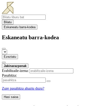
Bilatu
Eskaneatu barra-kodea
Eskaneatu barra-kodea
Ezeztatu
Jakinarazpenak
Erabiltzaile-izena:
Pasahitza:
Zure pasahitza ahaztu duzu?
Hasi saioa