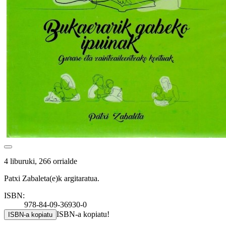
4 liburuki, 266 orrialde
Patxi Zabaleta(e)k argitaratua.
ISBN:
978-84-09-36930-0
ISBN-a kopiatu!
ISBN-a kopiatu