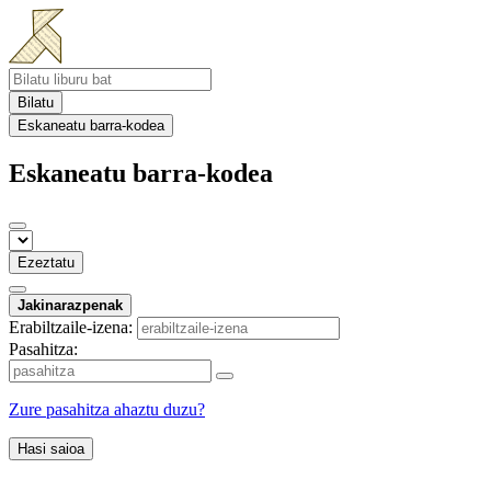
Bilatu
Eskaneatu barra-kodea
Eskaneatu barra-kodea
Ezeztatu
Jakinarazpenak
Erabiltzaile-izena:
Pasahitza:
Zure pasahitza ahaztu duzu?
Hasi saioa