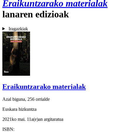
Eraikuntzarako materialak
lanaren edizioak
Iragazkiak
Eraikuntzarako materialak
Azal biguna, 256 orrialde
Euskara hizkuntza
2021ko mai. 11a(e)an argitaratua
ISBN: