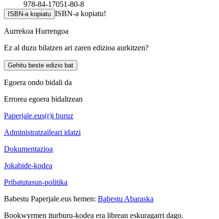
978-84-17051-80-8
ISBN-a kopiatu!
ISBN-a kopiatu
Aurrekoa
Hurrengoa
Ez al duzu bilatzen ari zaren edizioa aurkitzen?
Gehitu beste edizio bat
Egoera ondo bidali da
Errorea egoera bidaltzean
Paperjale.eus(r)i buruz
Administratzaileari idatzi
Dokumentazioa
Jokabide-kodea
Pribatutasun-politika
Babestu Paperjale.eus hemen:
Babestu Abaraska
Bookwyrmen iturburu-kodea era librean eskuragarri dago.