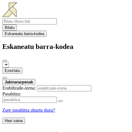
Bilatu
Eskaneatu barra-kodea
Eskaneatu barra-kodea
Ezeztatu
Jakinarazpenak
Erabiltzaile-izena:
Pasahitza:
Zure pasahitza ahaztu duzu?
Hasi saioa