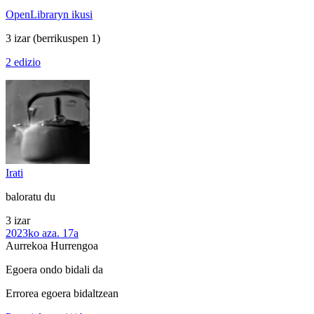
OpenLibraryn ikusi
3 izar
(berrikuspen 1)
2 edizio
Irati
baloratu du
3 izar
2023ko aza. 17a
Aurrekoa
Hurrengoa
Egoera ondo bidali da
Errorea egoera bidaltzean