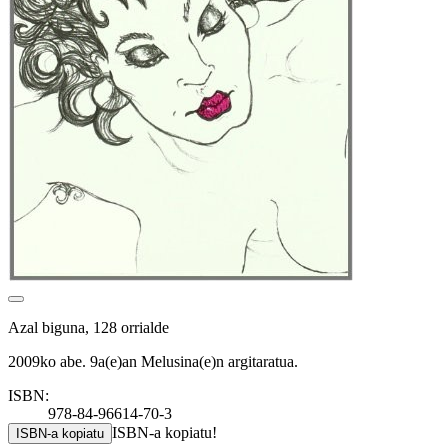
Azal biguna, 128 orrialde
2009ko abe. 9a(e)an Melusina(e)n argitaratua.
ISBN:
978-84-96614-70-3
ISBN-a kopiatu!
ISBN-a kopiatu