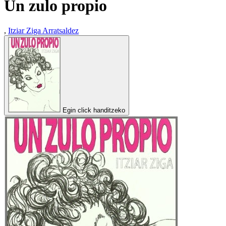
Un zulo propio
,
Itziar Ziga Arratsaldez
Egin click handitzeko