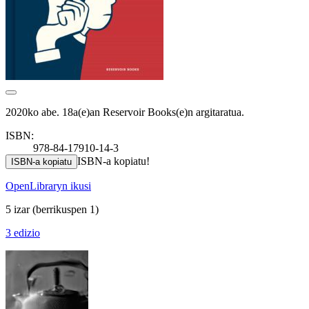
2020ko abe. 18a(e)an Reservoir Books(e)n argitaratua.
ISBN:
978-84-17910-14-3
ISBN-a kopiatu!
ISBN-a kopiatu
OpenLibraryn ikusi
5 izar
(berrikuspen 1)
3 edizio