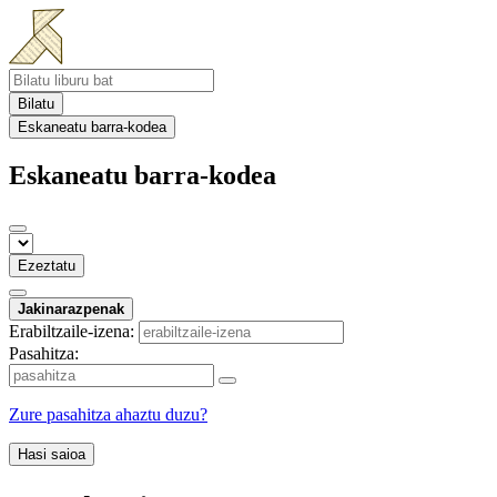
Bilatu
Eskaneatu barra-kodea
Eskaneatu barra-kodea
Ezeztatu
Jakinarazpenak
Erabiltzaile-izena:
Pasahitza:
Zure pasahitza ahaztu duzu?
Hasi saioa