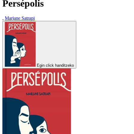
Persépolis
,
Marjane Satrapi
Egin click handitzeko