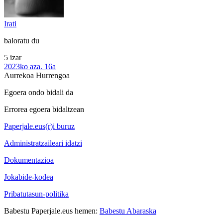
Irati
baloratu du
5 izar
2023ko aza. 16a
Aurrekoa
Hurrengoa
Egoera ondo bidali da
Errorea egoera bidaltzean
Paperjale.eus(r)i buruz
Administratzaileari idatzi
Dokumentazioa
Jokabide-kodea
Pribatutasun-politika
Babestu Paperjale.eus hemen:
Babestu Abaraska