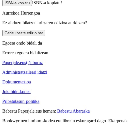
ISBN-a kopiatu!
ISBN-a kopiatu
Aurrekoa
Hurrengoa
Ez al duzu bilatzen ari zaren edizioa aurkitzen?
Gehitu beste edizio bat
Egoera ondo bidali da
Errorea egoera bidaltzean
Paperjale.eus(r)i buruz
Administratzaileari idatzi
Dokumentazioa
Jokabide-kodea
Pribatutasun-politika
Babestu Paperjale.eus hemen:
Babestu Abaraska
Bookwyrmen iturburu-kodea era librean eskuragarri dago. Ekarpenak