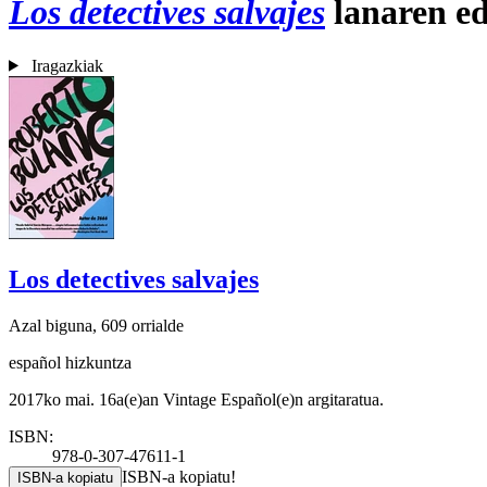
Los detectives salvajes
lanaren ed
Iragazkiak
Los detectives salvajes
Azal biguna, 609 orrialde
español hizkuntza
2017ko mai. 16a(e)an Vintage Español(e)n argitaratua.
ISBN:
978-0-307-47611-1
ISBN-a kopiatu!
ISBN-a kopiatu