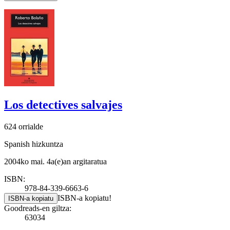
Los detectives salvajes
624 orrialde
Spanish hizkuntza
2004ko mai. 4a(e)an argitaratua
ISBN:
978-84-339-6663-6
ISBN-a kopiatu!
ISBN-a kopiatu
Goodreads-en giltza:
63034