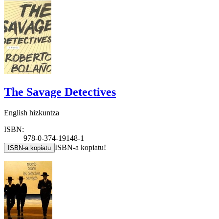
The Savage Detectives
English hizkuntza
ISBN:
978-0-374-19148-1
ISBN-a kopiatu!
ISBN-a kopiatu