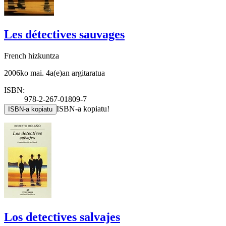
Les détectives sauvages
French hizkuntza
2006ko mai. 4a(e)an argitaratua
ISBN:
978-2-267-01809-7
ISBN-a kopiatu!
ISBN-a kopiatu
Los detectives salvajes