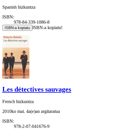
Spanish hizkuntza
ISBN:
978-84-339-1086-8
ISBN-a kopiatu!
ISBN-a kopiatu
Les détectives sauvages
French hizkuntza
2010ko mai. 4a(e)an argitaratua
ISBN:
978-2-07-041676-9