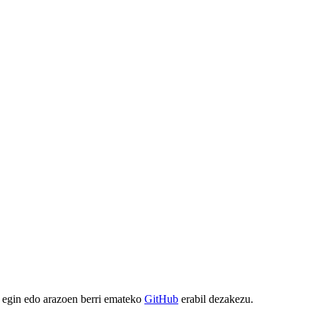
 egin edo arazoen berri emateko
GitHub
erabil dezakezu.