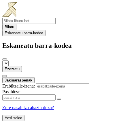
Bilatu
Eskaneatu barra-kodea
Eskaneatu barra-kodea
Ezeztatu
Jakinarazpenak
Erabiltzaile-izena:
Pasahitza:
Zure pasahitza ahaztu duzu?
Hasi saioa