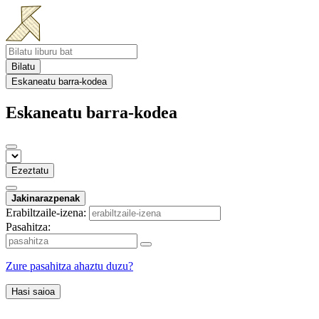
Bilatu
Eskaneatu barra-kodea
Eskaneatu barra-kodea
Ezeztatu
Jakinarazpenak
Erabiltzaile-izena:
Pasahitza:
Zure pasahitza ahaztu duzu?
Hasi saioa