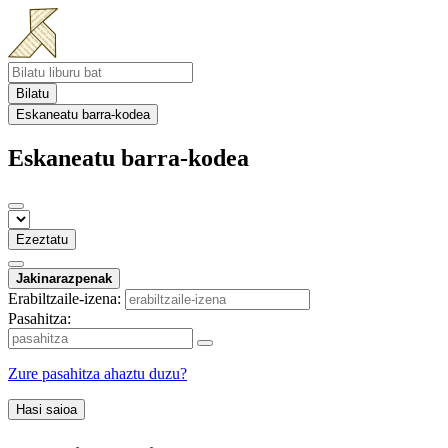
Bilatu
Eskaneatu barra-kodea
Eskaneatu barra-kodea
Ezeztatu
Jakinarazpenak
Erabiltzaile-izena:
Pasahitza:
Zure pasahitza ahaztu duzu?
Hasi saioa