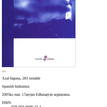
Azal biguna, 283 orrialde
Spanish hizkuntza
2005ko mai. 17a(e)an Edhasa(e)n argitaratua.
ISBN:
978-950-9009-33-2