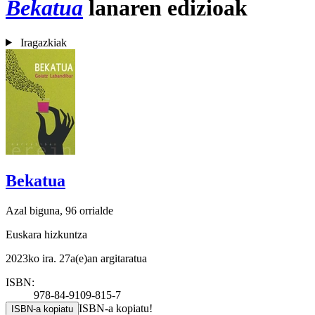
Bekatua
lanaren edizioak
Iragazkiak
Bekatua
Azal biguna, 96 orrialde
Euskara hizkuntza
2023ko ira. 27a(e)an argitaratua
ISBN:
978-84-9109-815-7
ISBN-a kopiatu!
ISBN-a kopiatu