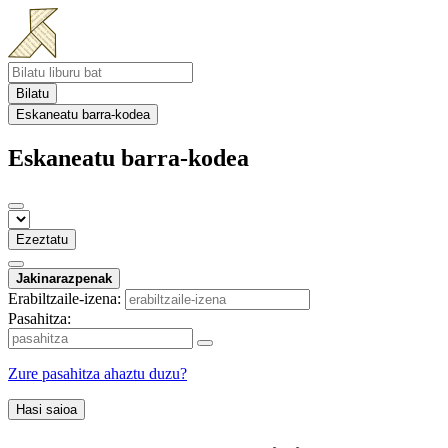
Bilatu
Eskaneatu barra-kodea
Eskaneatu barra-kodea
Ezeztatu
Jakinarazpenak
Erabiltzaile-izena:
Pasahitza:
Zure pasahitza ahaztu duzu?
Hasi saioa