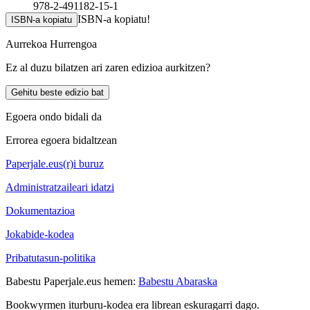
978-2-491182-15-1
ISBN-a kopiatu!
ISBN-a kopiatu
Aurrekoa
Hurrengoa
Ez al duzu bilatzen ari zaren edizioa aurkitzen?
Gehitu beste edizio bat
Egoera ondo bidali da
Errorea egoera bidaltzean
Paperjale.eus(r)i buruz
Administratzaileari idatzi
Dokumentazioa
Jokabide-kodea
Pribatutasun-politika
Babestu Paperjale.eus hemen:
Babestu Abaraska
Bookwyrmen iturburu-kodea era librean eskuragarri dago.