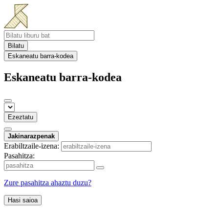
Bilatu
Eskaneatu barra-kodea
Eskaneatu barra-kodea
Ezeztatu
Jakinarazpenak
Erabiltzaile-izena:
Pasahitza:
Zure pasahitza ahaztu duzu?
Hasi saioa