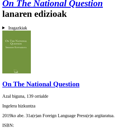
On The National Question
lanaren edizioak
Iragazkiak
On The National Question
Azal biguna, 139 orrialde
Ingelera hizkuntza
2019ko abe. 31a(e)an Foreign Language Press(e)n argitaratua.
ISBN: