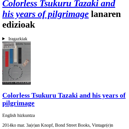
Colorless Tsukuru Tazaki and
his years of pilgrimage
lanaren
edizioak
Iragazkiak
Colorless Tsukuru Tazaki and his years of
pilgrimage
English hizkuntza
2014ko mar. 3a(e)an Knopf, Bond Street Books, Vintage(e)n