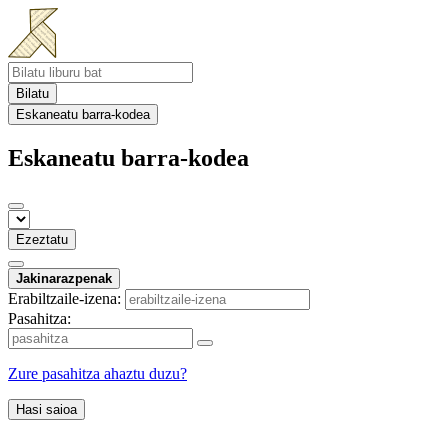
Bilatu
Eskaneatu barra-kodea
Eskaneatu barra-kodea
Ezeztatu
Jakinarazpenak
Erabiltzaile-izena:
Pasahitza:
Zure pasahitza ahaztu duzu?
Hasi saioa