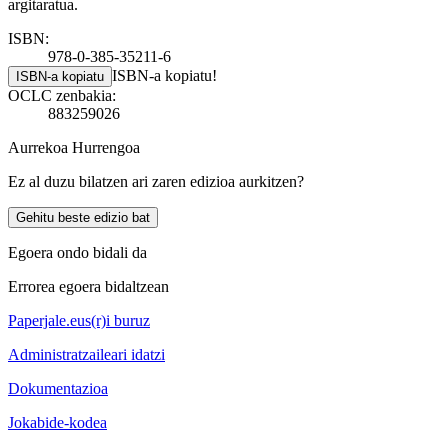
argitaratua.
ISBN:
978-0-385-35211-6
ISBN-a kopiatu!
ISBN-a kopiatu
OCLC zenbakia:
883259026
Aurrekoa
Hurrengoa
Ez al duzu bilatzen ari zaren edizioa aurkitzen?
Gehitu beste edizio bat
Egoera ondo bidali da
Errorea egoera bidaltzean
Paperjale.eus(r)i buruz
Administratzaileari idatzi
Dokumentazioa
Jokabide-kodea