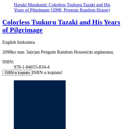
Haruki Murakami: Colorless Tsukuru Tazaki and His
Years of Pilgrimage (2098, Penguin Random House)
Colorless Tsukuru Tazaki and His Years
of Pilgrimage
English hizkuntza
2098ko mar. 3a(e)an Penguin Random House(e)n argitaratua.
ISBN:
978-1-84655-834-4
ISBN-a kopiatu!
ISBN-a kopiatu