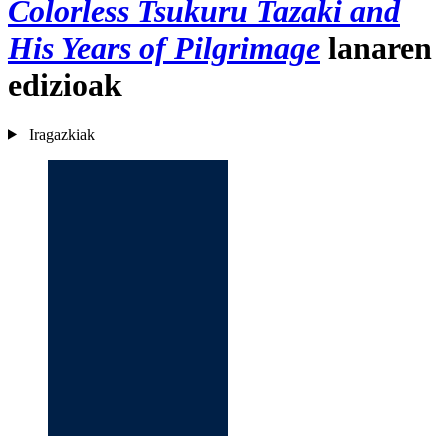
Colorless Tsukuru Tazaki and
His Years of Pilgrimage
lanaren
edizioak
Iragazkiak