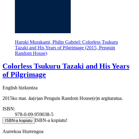
Haruki Murakami, Philip Gabriel: Colorless Tsukuru
Tazaki and His Years of Pilgrimage (2015, Penguin
Random House)
Colorless Tsukuru Tazaki and His Years
of Pilgrimage
English hizkuntza
2015ko mar. 4a(e)an Penguin Random House(e)n argitaratua.
ISBN:
978-0-09-959038-5
ISBN-a kopiatu!
ISBN-a kopiatu
Aurrekoa
Hurrengoa