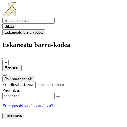
Bilatu
Eskaneatu barra-kodea
Eskaneatu barra-kodea
Ezeztatu
Jakinarazpenak
Erabiltzaile-izena:
Pasahitza:
Zure pasahitza ahaztu duzu?
Hasi saioa