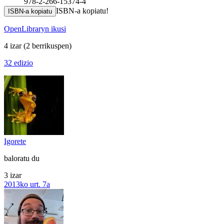
978-2-266-15374-4
ISBN-a kopiatu!
ISBN-a kopiatu
OpenLibraryn ikusi
4 izar
(2 berrikuspen)
32 edizio
Igorete
baloratu du
3 izar
2013ko urt. 7a