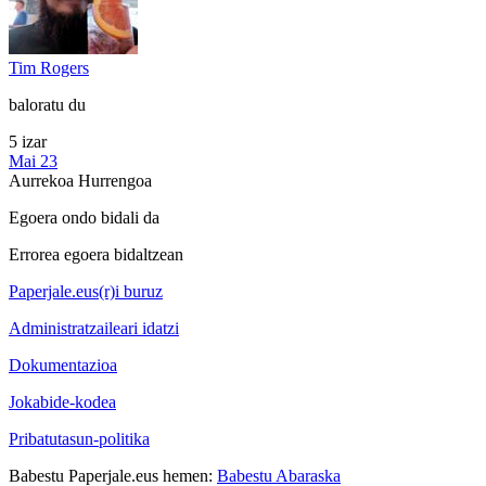
Tim Rogers
baloratu du
5 izar
Mai 23
Aurrekoa
Hurrengoa
Egoera ondo bidali da
Errorea egoera bidaltzean
Paperjale.eus(r)i buruz
Administratzaileari idatzi
Dokumentazioa
Jokabide-kodea
Pribatutasun-politika
Babestu Paperjale.eus hemen:
Babestu Abaraska