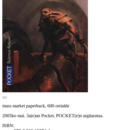
mass market paperback, 600 orrialde
2005ko mai. 3a(e)an Pocket, POCKET(e)n argitaratua.
ISBN: