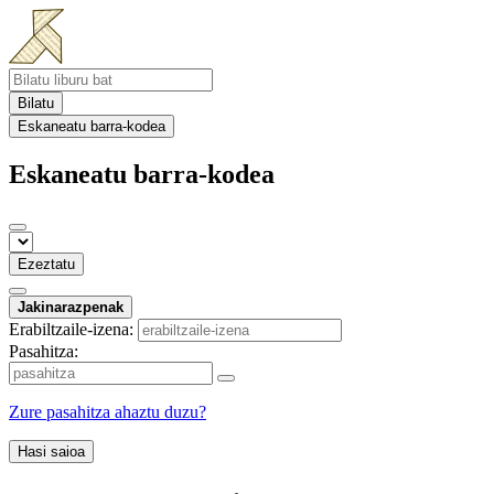
Bilatu
Eskaneatu barra-kodea
Eskaneatu barra-kodea
Ezeztatu
Jakinarazpenak
Erabiltzaile-izena:
Pasahitza:
Zure pasahitza ahaztu duzu?
Hasi saioa