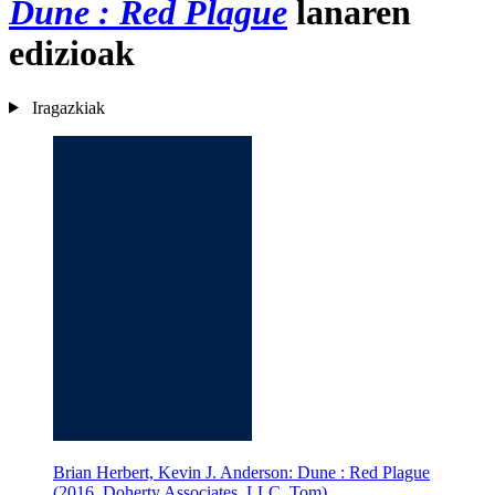
Dune : Red Plague
lanaren
edizioak
Iragazkiak
Brian Herbert, Kevin J. Anderson: Dune : Red Plague
(2016, Doherty Associates, LLC, Tom)