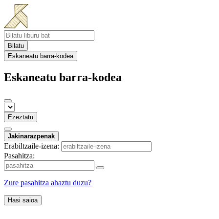
Bilatu
Eskaneatu barra-kodea
Eskaneatu barra-kodea
Ezeztatu
Jakinarazpenak
Erabiltzaile-izena:
Pasahitza:
Zure pasahitza ahaztu duzu?
Hasi saioa