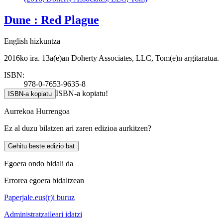
Dune : Red Plague
English hizkuntza
2016ko ira. 13a(e)an Doherty Associates, LLC, Tom(e)n argitaratua.
ISBN:
978-0-7653-9635-8
ISBN-a kopiatu!
ISBN-a kopiatu
Aurrekoa
Hurrengoa
Ez al duzu bilatzen ari zaren edizioa aurkitzen?
Gehitu beste edizio bat
Egoera ondo bidali da
Errorea egoera bidaltzean
Paperjale.eus(r)i buruz
Administratzaileari idatzi