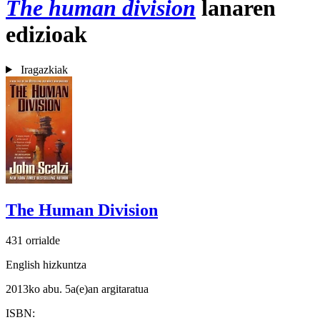
The human division
lanaren
edizioak
Iragazkiak
The Human Division
431 orrialde
English hizkuntza
2013ko abu. 5a(e)an argitaratua
ISBN: