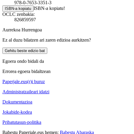
978-0-7653-3351-3
ISBN-a kopiatu!
ISBN-a kopiatu
OCLC zenbakia:
826859597
Aurrekoa
Hurrengoa
Ez al duzu bilatzen ari zaren edizioa aurkitzen?
Gehitu beste edizio bat
Egoera ondo bidali da
Errorea egoera bidaltzean
Paperjale.eus(r)i buruz
Administratzaileari idatzi
Dokumentazioa
Jokabide-kodea
Pribatutasun-politika
Babestu Paperjale.eus hemen:
Babestu Abaraska