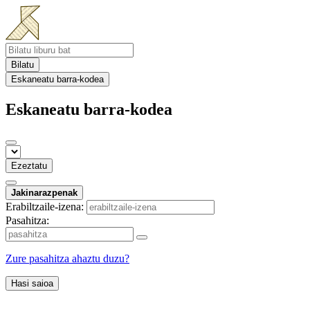
Bilatu
Eskaneatu barra-kodea
Eskaneatu barra-kodea
Ezeztatu
Jakinarazpenak
Erabiltzaile-izena:
Pasahitza:
Zure pasahitza ahaztu duzu?
Hasi saioa