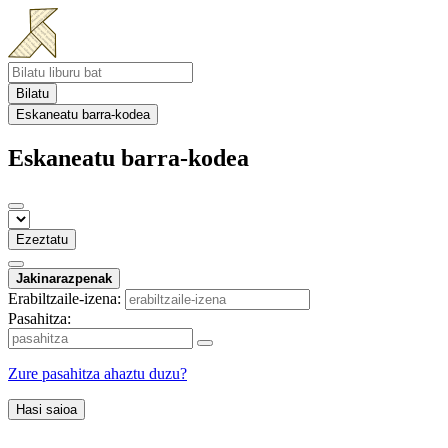
Bilatu
Eskaneatu barra-kodea
Eskaneatu barra-kodea
Ezeztatu
Jakinarazpenak
Erabiltzaile-izena:
Pasahitza:
Zure pasahitza ahaztu duzu?
Hasi saioa