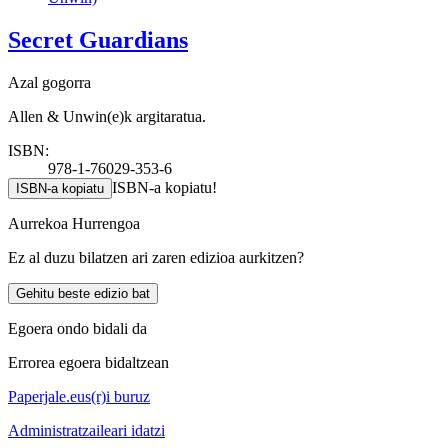
Secret Guardians
Azal gogorra
Allen & Unwin(e)k argitaratua.
ISBN:
978-1-76029-353-6
ISBN-a kopiatu!
ISBN-a kopiatu
Aurrekoa
Hurrengoa
Ez al duzu bilatzen ari zaren edizioa aurkitzen?
Gehitu beste edizio bat
Egoera ondo bidali da
Errorea egoera bidaltzean
Paperjale.eus(r)i buruz
Administratzaileari idatzi