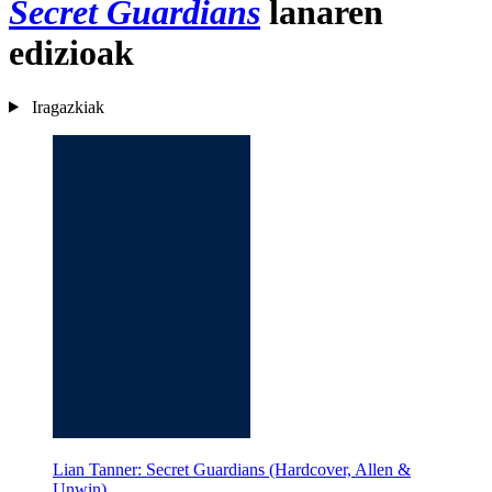
Secret Guardians
lanaren
edizioak
Iragazkiak
Lian Tanner: Secret Guardians (Hardcover, Allen &
Unwin)