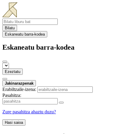
Bilatu
Eskaneatu barra-kodea
Eskaneatu barra-kodea
Ezeztatu
Jakinarazpenak
Erabiltzaile-izena:
Pasahitza:
Zure pasahitza ahaztu duzu?
Hasi saioa