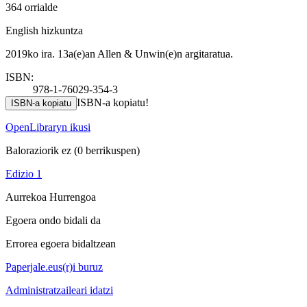
364 orrialde
English hizkuntza
2019ko ira. 13a(e)an Allen & Unwin(e)n argitaratua.
ISBN:
978-1-76029-354-3
ISBN-a kopiatu!
ISBN-a kopiatu
OpenLibraryn ikusi
Baloraziorik ez
(0 berrikuspen)
Edizio 1
Aurrekoa
Hurrengoa
Egoera ondo bidali da
Errorea egoera bidaltzean
Paperjale.eus(r)i buruz
Administratzaileari idatzi