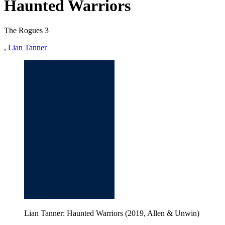
Haunted Warriors
The Rogues 3
,
Lian Tanner
Lian Tanner: Haunted Warriors (2019, Allen & Unwin)