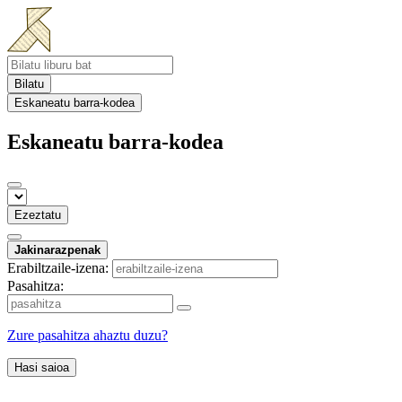
Bilatu
Eskaneatu barra-kodea
Eskaneatu barra-kodea
Ezeztatu
Jakinarazpenak
Erabiltzaile-izena:
Pasahitza:
Zure pasahitza ahaztu duzu?
Hasi saioa