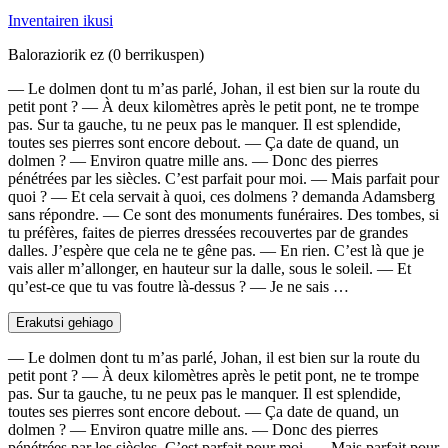
Inventairen ikusi
Baloraziorik ez
(0 berrikuspen)
— Le dolmen dont tu m’as parlé, Johan, il est bien sur la route du
petit pont ? — À deux kilomètres après le petit pont, ne te trompe
pas. Sur ta gauche, tu ne peux pas le manquer. Il est splendide,
toutes ses pierres sont encore debout. — Ça date de quand, un
dolmen ? — Environ quatre mille ans. — Donc des pierres
pénétrées par les siècles. C’est parfait pour moi. — Mais parfait pour
quoi ? — Et cela servait à quoi, ces dolmens ? demanda Adamsberg
sans répondre. — Ce sont des monuments funéraires. Des tombes, si
tu préfères, faites de pierres dressées recouvertes par de grandes
dalles. J’espère que cela ne te gêne pas. — En rien. C’est là que je
vais aller m’allonger, en hauteur sur la dalle, sous le soleil. — Et
qu’est-ce que tu vas foutre là-dessus ? — Je ne sais …
Erakutsi gehiago
— Le dolmen dont tu m’as parlé, Johan, il est bien sur la route du
petit pont ? — À deux kilomètres après le petit pont, ne te trompe
pas. Sur ta gauche, tu ne peux pas le manquer. Il est splendide,
toutes ses pierres sont encore debout. — Ça date de quand, un
dolmen ? — Environ quatre mille ans. — Donc des pierres
pénétrées par les siècles. C’est parfait pour moi. — Mais parfait pour