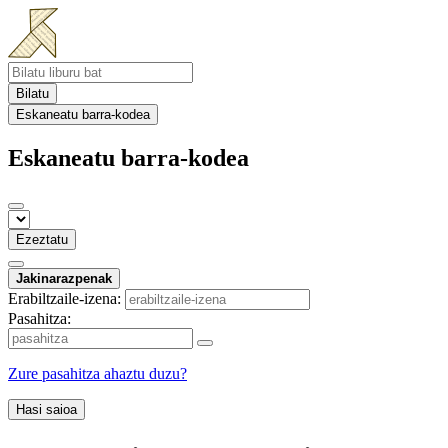
Bilatu
Eskaneatu barra-kodea
Eskaneatu barra-kodea
Ezeztatu
Jakinarazpenak
Erabiltzaile-izena:
Pasahitza:
Zure pasahitza ahaztu duzu?
Hasi saioa