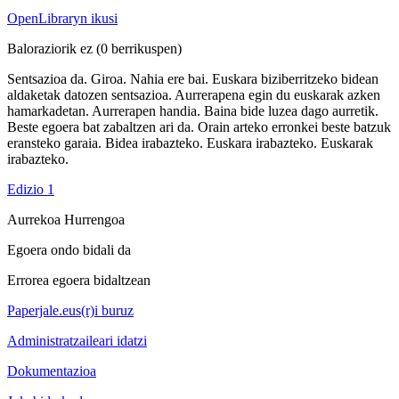
OpenLibraryn ikusi
Baloraziorik ez
(0 berrikuspen)
Sentsazioa da. Giroa. Nahia ere bai. Euskara biziberritzeko bidean
aldaketak datozen sentsazioa. Aurrerapena egin du euskarak azken
hamarkadetan. Aurrerapen handia. Baina bide luzea dago aurretik.
Beste egoera bat zabaltzen ari da. Orain arteko erronkei beste batzuk
eransteko garaia. Bidea irabazteko. Euskara irabazteko. Euskarak
irabazteko.
Edizio 1
Aurrekoa
Hurrengoa
Egoera ondo bidali da
Errorea egoera bidaltzean
Paperjale.eus(r)i buruz
Administratzaileari idatzi
Dokumentazioa