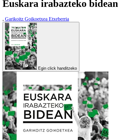
Euskara irabazteko bidean
,
Garikoitz Goikoetxea Etxeberria
Egin click handitzeko