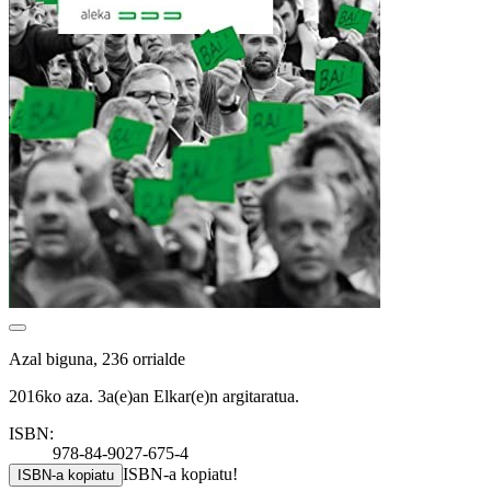
Azal biguna, 236 orrialde
2016ko aza. 3a(e)an Elkar(e)n argitaratua.
ISBN:
978-84-9027-675-4
ISBN-a kopiatu!
ISBN-a kopiatu