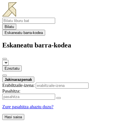
Bilatu
Eskaneatu barra-kodea
Eskaneatu barra-kodea
Ezeztatu
Jakinarazpenak
Erabiltzaile-izena:
Pasahitza:
Zure pasahitza ahaztu duzu?
Hasi saioa