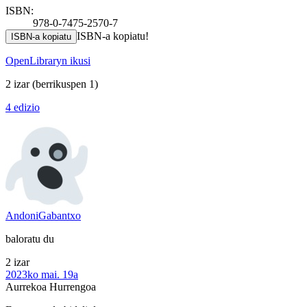
ISBN:
978-0-7475-2570-7
ISBN-a kopiatu!
ISBN-a kopiatu
OpenLibraryn ikusi
2 izar
(berrikuspen 1)
4 edizio
AndoniGabantxo
baloratu du
2 izar
2023ko mai. 19a
Aurrekoa
Hurrengoa