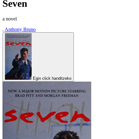
Seven
a novel
,
Anthony Bruno
Egin click handitzeko