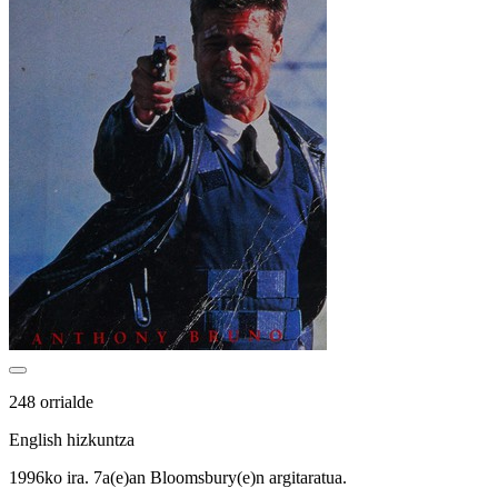
248 orrialde
English hizkuntza
1996ko ira. 7a(e)an Bloomsbury(e)n argitaratua.