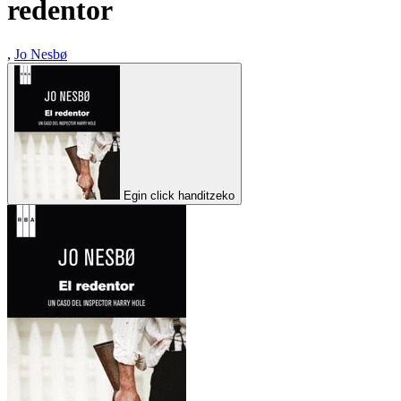
redentor
,
Jo Nesbø
Egin click handitzeko