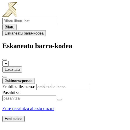
Bilatu
Eskaneatu barra-kodea
Eskaneatu barra-kodea
Ezeztatu
Jakinarazpenak
Erabiltzaile-izena:
Pasahitza:
Zure pasahitza ahaztu duzu?
Hasi saioa