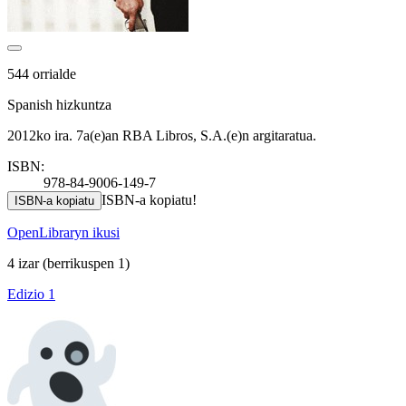
544 orrialde
Spanish hizkuntza
2012ko ira. 7a(e)an RBA Libros, S.A.(e)n argitaratua.
ISBN:
978-84-9006-149-7
ISBN-a kopiatu!
ISBN-a kopiatu
OpenLibraryn ikusi
4 izar
(berrikuspen 1)
Edizio 1