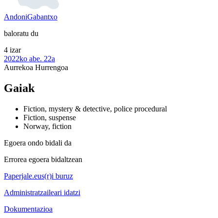
AndoniGabantxo
baloratu du
4 izar
2022ko abe. 22a
Aurrekoa
Hurrengoa
Gaiak
Fiction, mystery & detective, police procedural
Fiction, suspense
Norway, fiction
Egoera ondo bidali da
Errorea egoera bidaltzean
Paperjale.eus(r)i buruz
Administratzaileari idatzi
Dokumentazioa