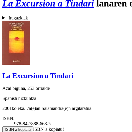
La Excursion a Tindari
lanaren 
Iragazkiak
La Excursion a Tindari
Azal biguna, 253 orrialde
Spanish hizkuntza
2001ko eka. 7a(e)an Salamandra(e)n argitaratua.
ISBN:
978-84-7888-668-5
ISBN-a kopiatu!
ISBN-a kopiatu