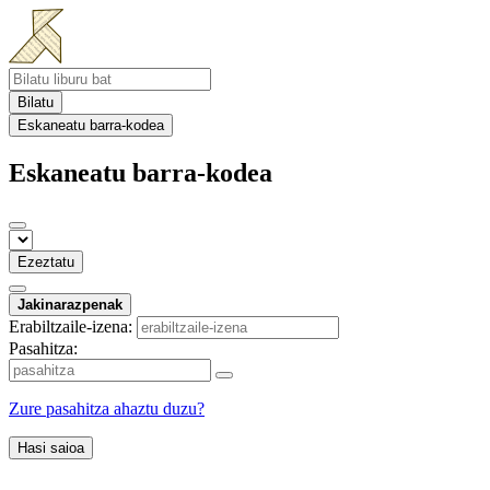
Bilatu
Eskaneatu barra-kodea
Eskaneatu barra-kodea
Ezeztatu
Jakinarazpenak
Erabiltzaile-izena:
Pasahitza:
Zure pasahitza ahaztu duzu?
Hasi saioa