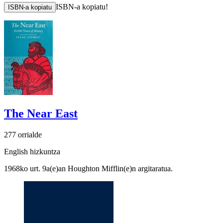
ISBN-a kopiatu!
ISBN-a kopiatu
The Near East
277 orrialde
English hizkuntza
1968ko urt. 9a(e)an Houghton Mifflin(e)n argitaratua.