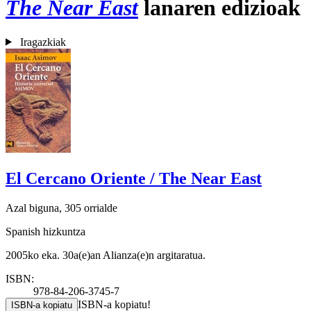
The Near East
lanaren edizioak
Iragazkiak
El Cercano Oriente / The Near East
Azal biguna, 305 orrialde
Spanish hizkuntza
2005ko eka. 30a(e)an Alianza(e)n argitaratua.
ISBN:
978-84-206-3745-7
ISBN-a kopiatu!
ISBN-a kopiatu