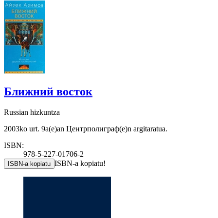
Ближний восток
Russian hizkuntza
2003ko urt. 9a(e)an Центрполиграф(e)n argitaratua.
ISBN:
978-5-227-01706-2
ISBN-a kopiatu!
ISBN-a kopiatu