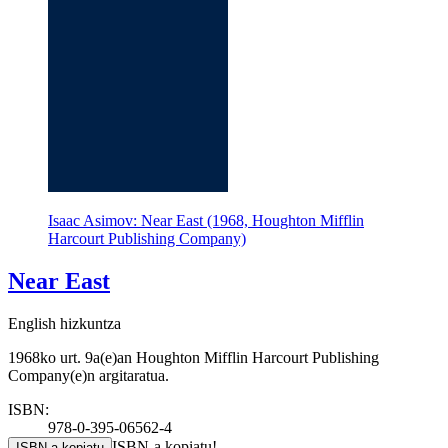
Isaac Asimov: Near East (1968, Houghton Mifflin
Harcourt Publishing Company)
Near East
English hizkuntza
1968ko urt. 9a(e)an Houghton Mifflin Harcourt Publishing
Company(e)n argitaratua.
ISBN:
978-0-395-06562-4
ISBN-a kopiatu!
ISBN-a kopiatu