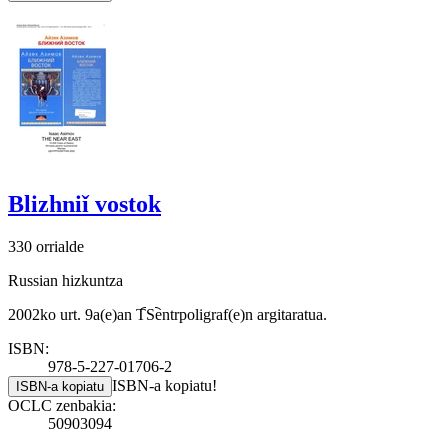
Blizhniǐ vostok
330 orrialde
Russian hizkuntza
2002ko urt. 9a(e)an T︠S︡entrpoligraf(e)n argitaratua.
ISBN:
978-5-227-01706-2
ISBN-a kopiatu!
ISBN-a kopiatu
OCLC zenbakia:
50903094