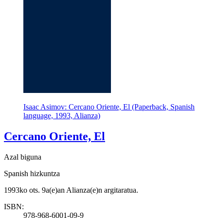
Isaac Asimov: Cercano Oriente, El (Paperback, Spanish
language, 1993, Alianza)
Cercano Oriente, El
Azal biguna
Spanish hizkuntza
1993ko ots. 9a(e)an Alianza(e)n argitaratua.
ISBN:
978-968-6001-09-9