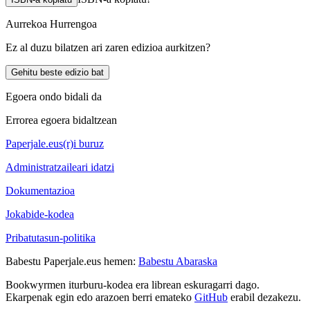
Aurrekoa
Hurrengoa
Ez al duzu bilatzen ari zaren edizioa aurkitzen?
Gehitu beste edizio bat
Egoera ondo bidali da
Errorea egoera bidaltzean
Paperjale.eus(r)i buruz
Administratzaileari idatzi
Dokumentazioa
Jokabide-kodea
Pribatutasun-politika
Babestu Paperjale.eus hemen:
Babestu Abaraska
Bookwyrmen iturburu-kodea era librean eskuragarri dago.
Ekarpenak egin edo arazoen berri emateko
GitHub
erabil dezakezu.