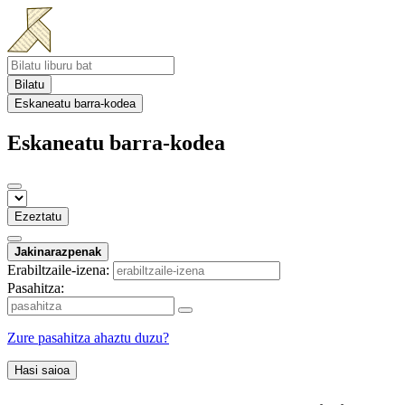
Bilatu
Eskaneatu barra-kodea
Eskaneatu barra-kodea
Ezeztatu
Jakinarazpenak
Erabiltzaile-izena:
Pasahitza:
Zure pasahitza ahaztu duzu?
Hasi saioa