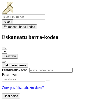
Bilatu
Eskaneatu barra-kodea
Eskaneatu barra-kodea
Ezeztatu
Jakinarazpenak
Erabiltzaile-izena:
Pasahitza:
Zure pasahitza ahaztu duzu?
Hasi saioa