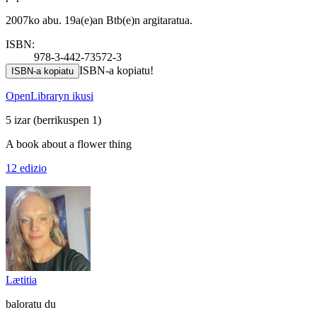
2007ko abu. 19a(e)an Btb(e)n argitaratua.
ISBN:
978-3-442-73572-3
ISBN-a kopiatu!
ISBN-a kopiatu
OpenLibraryn ikusi
5 izar
(berrikuspen 1)
A book about a flower thing
12 edizio
Lætitia
baloratu du