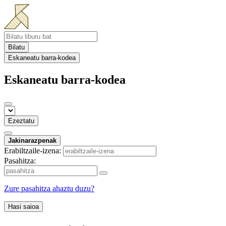
Bilatu
Eskaneatu barra-kodea
Eskaneatu barra-kodea
Ezeztatu
Jakinarazpenak
Erabiltzaile-izena:
Pasahitza:
Zure pasahitza ahaztu duzu?
Hasi saioa