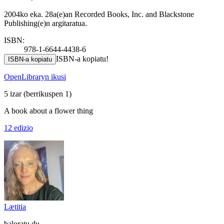
2004ko eka. 28a(e)an Recorded Books, Inc. and Blackstone
Publishing(e)n argitaratua.
ISBN:
978-1-6644-4438-6
ISBN-a kopiatu!
ISBN-a kopiatu
OpenLibraryn ikusi
5 izar
(berrikuspen 1)
A book about a flower thing
12 edizio
Lætitia
baloratu du