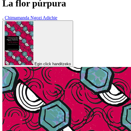
La flor púrpura
,
Chimamanda Ngozi Adichie
Egin click handitzeko