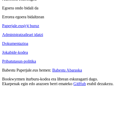
Egoera ondo bidali da
Errorea egoera bidaltzean
Paperjale.eus(r)i buruz
Administratzaileari idatzi
Dokumentazioa
Jokabide-kodea
Pribatutasun-politika
Babestu Paperjale.eus hemen:
Babestu Abaraska
Bookwyrmen iturburu-kodea era librean eskuragarri dago.
Ekarpenak egin edo arazoen berri emateko
GitHub
erabil dezakezu.