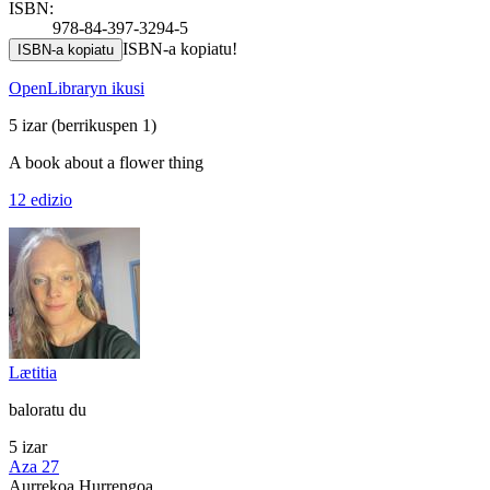
ISBN:
978-84-397-3294-5
ISBN-a kopiatu!
ISBN-a kopiatu
OpenLibraryn ikusi
5 izar
(berrikuspen 1)
A book about a flower thing
12 edizio
Lætitia
baloratu du
5 izar
Aza 27
Aurrekoa
Hurrengoa