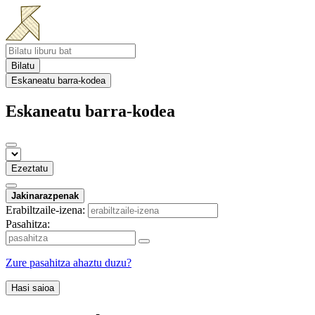
Bilatu
Eskaneatu barra-kodea
Eskaneatu barra-kodea
Ezeztatu
Jakinarazpenak
Erabiltzaile-izena:
Pasahitza:
Zure pasahitza ahaztu duzu?
Hasi saioa