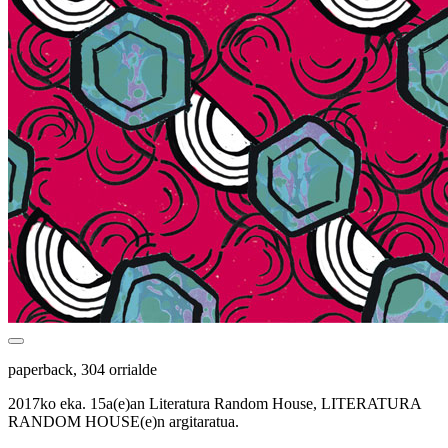
paperback, 304 orrialde
2017ko eka. 15a(e)an Literatura Random House, LITERATURA
RANDOM HOUSE(e)n argitaratua.