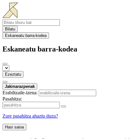
Bilatu
Eskaneatu barra-kodea
Eskaneatu barra-kodea
Ezeztatu
Jakinarazpenak
Erabiltzaile-izena:
Pasahitza:
Zure pasahitza ahaztu duzu?
Hasi saioa