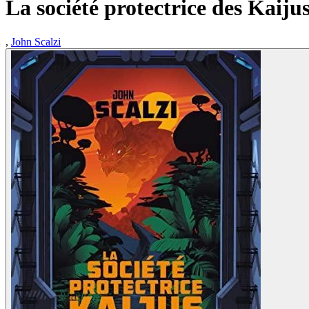
La société protectrice des Kaiju
,
John Scalzi