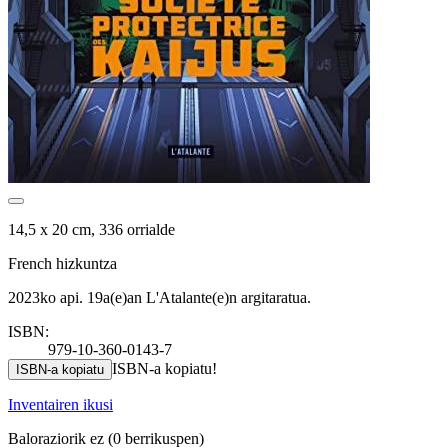
14,5 x 20 cm, 336 orrialde
French hizkuntza
2023ko api. 19a(e)an L'Atalante(e)n argitaratua.
ISBN:
979-10-360-0143-7
ISBN-a kopiatu!
ISBN-a kopiatu
Inventairen ikusi
Baloraziorik ez
(0 berrikuspen)