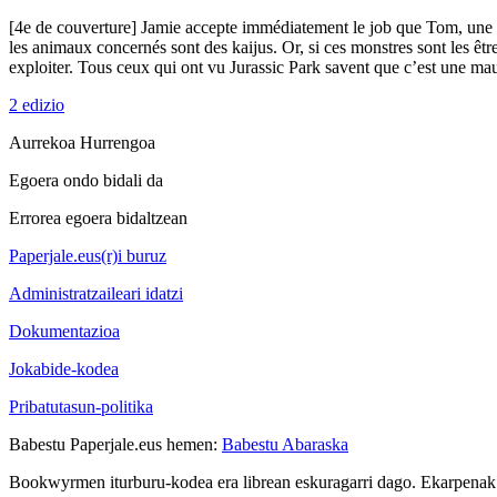
[4e de couverture] Jamie accepte immédiatement le job que Tom, une an
les animaux concernés sont des kaijus. Or, si ces monstres sont les être
exploiter. Tous ceux qui ont vu Jurassic Park savent que c’est une mau
2 edizio
Aurrekoa
Hurrengoa
Egoera ondo bidali da
Errorea egoera bidaltzean
Paperjale.eus(r)i buruz
Administratzaileari idatzi
Dokumentazioa
Jokabide-kodea
Pribatutasun-politika
Babestu Paperjale.eus hemen:
Babestu Abaraska
Bookwyrmen iturburu-kodea era librean eskuragarri dago. Ekarpenak